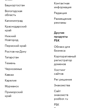
Контактная
Башкортостан
информация
Вологодская
Редакция
область
Размещение
Калининград
рекламы
Краснодарский
край
Другие
Нижний
продукты
Новгород
РБК
Пермский край
Облако для
бизнеса
Ростов-на-Дону
Корпоративный
Татарстан
регистратор
Тюмень
доменов
Черноземье
Хостинг
сайтов
Кавказ
Рег.решения
Карелия
Знакомства
Мурманск
Сайт
Приморский
знакомств
край
podbor.ru
РБК
Компании