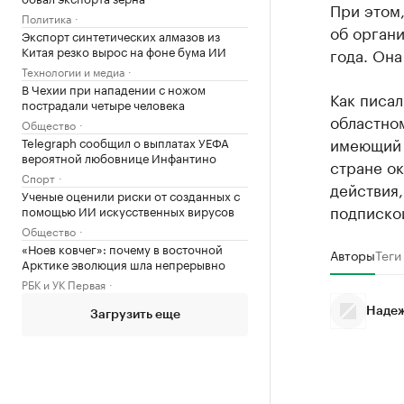
При этом,
Политика
об орган
Экспорт синтетических алмазов из
Китая резко вырос на фоне бума ИИ
года. Она
Технологии и медиа
В Чехии при нападении с ножом
Как писал
пострадали четыре человека
областном
Общество
имеющий г
Telegraph сообщил о выплатах УЕФА
вероятной любовнице Инфантино
стране о
Спорт
действия,
Ученые оценили риски от созданных с
подписко
помощью ИИ искусственных вирусов
Общество
«Ноев ковчег»: почему в восточной
Авторы
Теги
Арктике эволюция шла непрерывно
РБК и УК Первая
Надеж
Загрузить еще