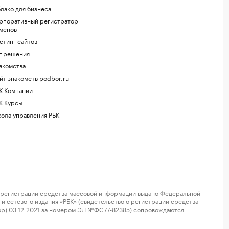
лако для бизнеса
рпоративный регистратор
менов
стинг сайтов
г.решения
акомства
йт знакомств podbor.ru
К Компании
К Курсы
ола управления РБК
регистрации средства массовой информации выдано Федеральной
и сетевого издания «РБК» (свидетельство о регистрации средства
ор) 03.12.2021 за номером ЭЛ №ФС77-82385) сопровождаются