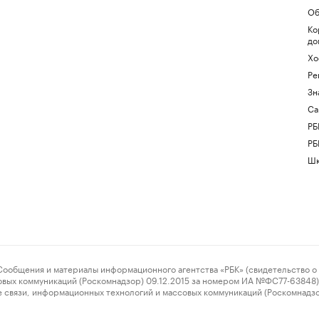
Об
Ко
до
Хо
Ре
Зн
Са
РБ
РБ
Шк
ения и материалы информационного агентства «РБК» (свидетельство о 
овых коммуникаций (Роскомнадзор) 09.12.2015 за номером ИА №ФС77-63848) 
 связи, информационных технологий и массовых коммуникаций (Роскомнадз