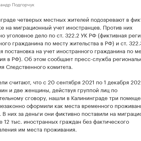
сандр Подгорчук
нграде четверых местных жителей подозревают в фик
е на миграционный учет иностранцев. Против них
о уголовное дело по ст. 322.2 УК РФ (фиктивная рег
ого гражданина по месту жительства в РФ) и ст. 322.
я постановка на учет иностранного гражданина по м
ия в РФ). Об этом сообщает пресс-служба региональ
ия Следственного комитета.
ли считают, что с 20 сентября 2021 по 1 декабря 202
ин и две женщины, действуя группой лиц по
тельному сговору, нашли в Калининграде три помеще
незаконно оформили как места временного проживан
. В них за деньги они фиктивно поставили на миграц
е 12 тыс. иностранных граждан без фактического
вления им места проживания.