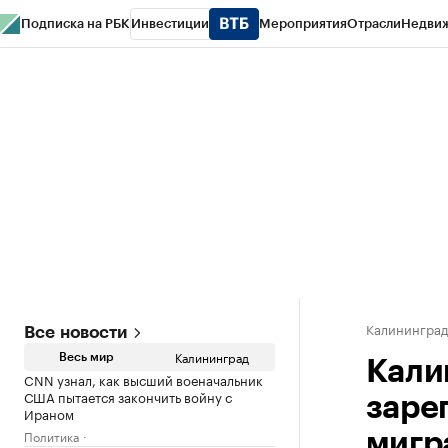
Подписка на РБК
Инвестиции
Мероприятия
Отрасли
Недви
РБК Life
Тренды
Визионеры
Национальные проекты
Город
Стиль
Кр
Спецпроекты СПб
Конференции СПб
Спецпроекты
Проверка конт
Калинингра
Все новости
Калининград
Весь мир
Кали
CNN узнал, как высший военачальник
США пытается закончить войну с
заре
Ираном
Политика
мигр