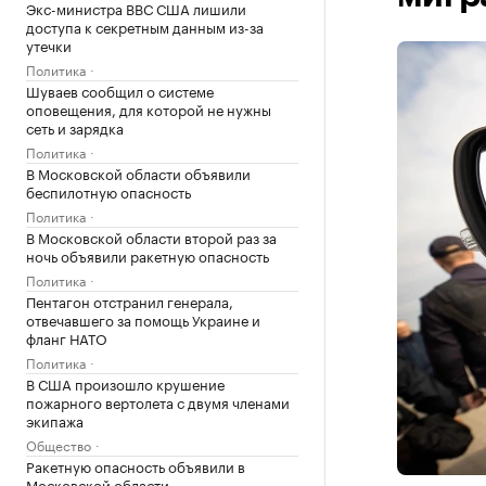
Экс-министра ВВС США лишили
доступа к секретным данным из-за
утечки
Политика
Шуваев сообщил о системе
оповещения, для которой не нужны
сеть и зарядка
Политика
В Московской области объявили
беспилотную опасность
Политика
В Московской области второй раз за
ночь объявили ракетную опасность
Политика
Пентагон отстранил генерала,
отвечавшего за помощь Украине и
фланг НАТО
Политика
В США произошло крушение
пожарного вертолета с двумя членами
экипажа
Общество
Ракетную опасность объявили в
Московской области