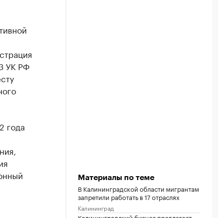
тивной
истрация
3 УК РФ
есту
ного
2 года
ния,
ия
ионный
Материалы по теме
В Калининградской области мигрантам
запретили работать в 17 отраслях
Калининград
Калининградский бизнес предлагает