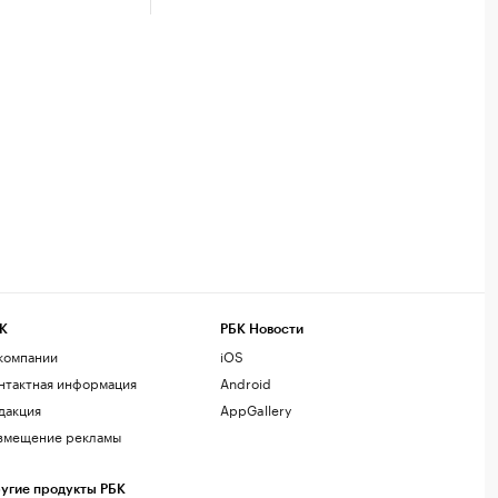
К
РБК Новости
компании
iOS
нтактная информация
Android
дакция
AppGallery
змещение рекламы
угие продукты РБК