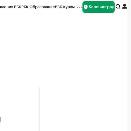
Калининград
вления РБК
РБК Образование
РБК Курсы
рейтинги
Франшизы
Газета
ок наличной валюты
ч