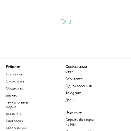
Рубрики
Социальные
сети
Политика
ВКонтакте
Экономика
Одноклассники
Общество
Telegram
Бизнес
Дзен
Технологии и
медиа
Финансы
Подписки
Скрыть баннеры
Биографии
на РБК
База знаний
Подписка на РБК