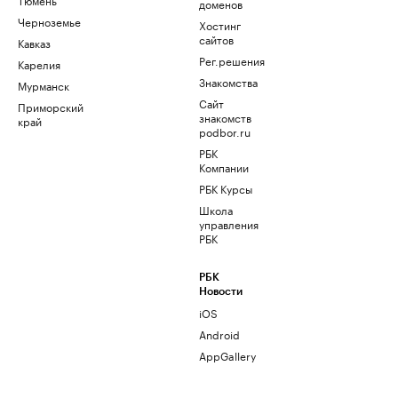
доменов
Черноземье
Хостинг
сайтов
Кавказ
Рег.решения
Карелия
Знакомства
Мурманск
Сайт
Приморский
знакомств
край
podbor.ru
РБК
Компании
РБК Курсы
Школа
управления
РБК
РБК
Новости
iOS
Android
AppGallery