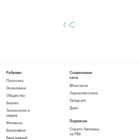
Рубрики
Социальные
сети
Политика
ВКонтакте
Экономика
Одноклассники
Общество
Telegram
Бизнес
Дзен
Технологии и
медиа
Финансы
Подписки
Скрыть баннеры
Биографии
на РБК
База знаний