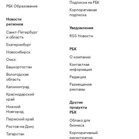
Подписка на РБК
РБК Образование
Корпоративная
подписка
Новости
регионов
Уведомления
Санкт-Петербург
RSS Новости
и область
Екатеринбург
РБК
Новосибирск
О компании
Омск
Контактная
Башкортостан
информация
Вологодская
Редакция
область
Размещение
Калининград
рекламы
Краснодарский
край
Другие
Нижний
продукты
Новгород
РБК
Пермский край
Облако для
бизнеса
Ростов-на-Дону
Корпоративный
Татарстан
регистратор