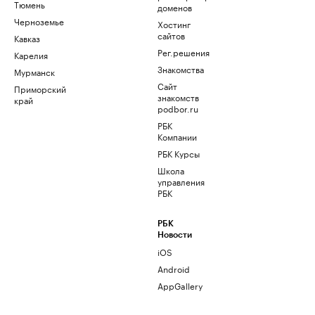
Тюмень
доменов
Черноземье
Хостинг
сайтов
Кавказ
Рег.решения
Карелия
Знакомства
Мурманск
Сайт
Приморский
знакомств
край
podbor.ru
РБК
Компании
РБК Курсы
Школа
управления
РБК
РБК
Новости
iOS
Android
AppGallery