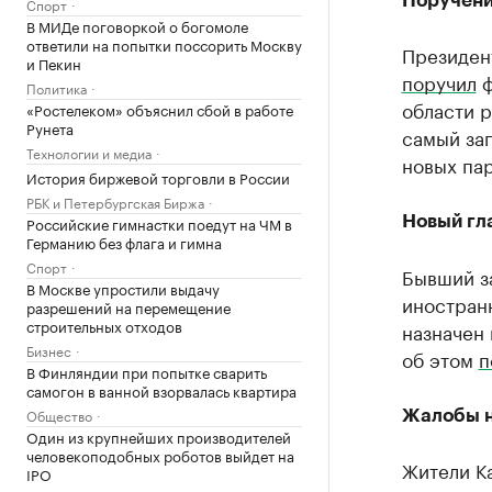
Поручени
Спорт
В МИДе поговоркой о богомоле
ответили на попытки поссорить Москву
Президен
и Пекин
поручил
ф
Политика
области 
«Ростелеком» объяснил сбой в работе
Рунета
самый зап
Технологии и медиа
новых па
История биржевой торговли в России
РБК и Петербургская Биржа
Новый гл
Российские гимнастки поедут на ЧМ в
Германию без флага и гимна
Спорт
Бывший з
В Москве упростили выдачу
иностран
разрешений на перемещение
строительных отходов
назначен
Бизнес
об этом
п
В Финляндии при попытке сварить
самогон в ванной взорвалась квартира
Общество
Жалобы н
Один из крупнейших производителей
человекоподобных роботов выйдет на
Жители К
IPO