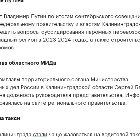
я Путина
т Владимир Путин по итогам сентябрьского совещан
едеральному правительству и властям Калининградс
решить вопросы субсидирования паромных перевозок
адный регион в 2023-2024 годах, а также строительс
ромов.
ава областного МИДа
амглавы территориального органа Министерства
ных дел России в Калининградской области Сергей Б
 на должность руководителя представительства. Инф
оявилась
на сайте регионального правительства.
а такси
алининграда
стали
чаще жаловаться на водителей так