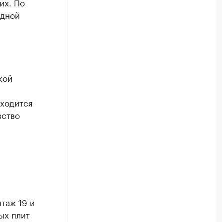
их. По
одной
кой
иходится
вство
таж 19 и
ых плит