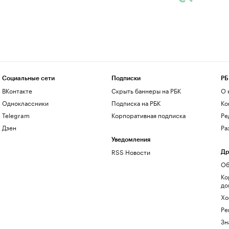
Социальные сети
Подписки
РБ
ВКонтакте
Скрыть баннеры на РБК
О 
Одноклассники
Подписка на РБК
Ко
Telegram
Корпоративная подписка
Ре
Дзен
Ра
Уведомления
RSS Новости
Др
Об
Ко
до
Хо
Ре
Зн