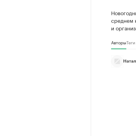
Новогодн
среднем н
и органи
Авторы
Теги
Натал