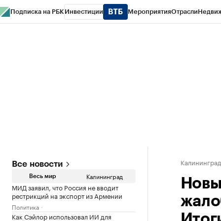
Подписка на РБК
Инвестиции
Мероприятия
Отрасли
Недви
РБК Life
Тренды
Визионеры
Национальные проекты
Город
Стиль
Кр
Спецпроекты СПб
Конференции СПб
Спецпроекты
Проверка конт
Калинингра
Все новости
Калининград
Весь мир
Новы
МИД заявил, что Россия не вводит
рестрикций на экспорт из Армении
жалоб
Политика
Как Сэйлор использовал ИИ для
Итог