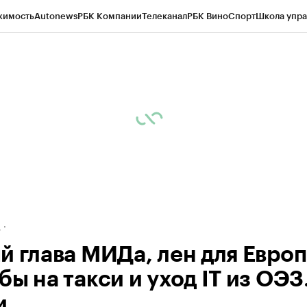
жимость
Autonews
РБК Компании
Телеканал
РБК Вино
Спорт
Школа упра
ипто
РБК Бизнес-среда
Дискуссионный клуб
Исследования
Кредитные 
рагентов
Политика
Экономика
Бизнес
Технологии и медиа
Финансы
Рын
д
й глава МИДа, лен для Европ
ы на такси и уход IT из ОЭЗ
и