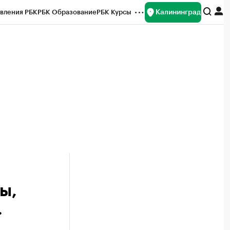
Калининград
вления РБК
РБК Образование
РБК Курсы
рейтинги
Франшизы
Газета
ок наличной валюты
ы,
.