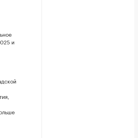
ьное
2025 и
адской
тия,
Больше