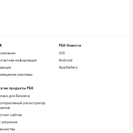
К
РБК Новости
компании
iOS
нтактная информация
Android
дакция
AppGallery
змещение рекламы
угие продукты РБК
лако для бизнеса
рпоративный регистратор
менов
стинг сайтов
г.решения
акомства