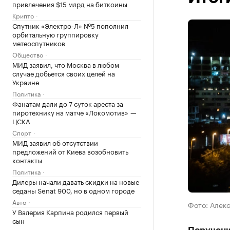
привлечения $15 млрд на биткоины
Крипто
Спутник «Электро-Л» №5 пополнил
орбитальную группировку
метеоспутников
Общество
МИД заявил, что Москва в любом
случае добьется своих целей на
Украине
Политика
Фанатам дали до 7 суток ареста за
пиротехнику на матче «Локомотив» —
ЦСКА
Спорт
МИД заявил об отсутствии
предложений от Киева возобновить
контакты
Политика
Дилеры начали давать скидки на новые
седаны Senat 900, но в одном городе
Авто
Фото: Алек
У Валерия Карпина родился первый
сын