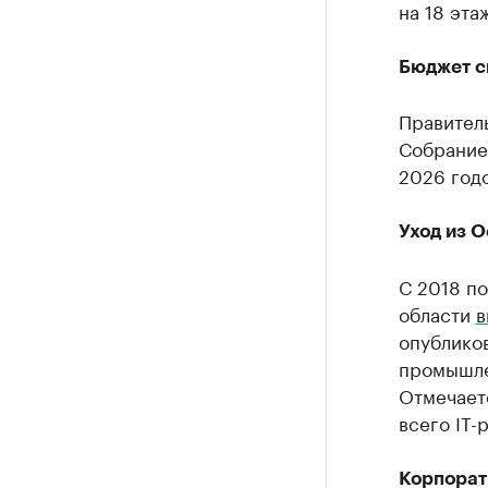
на 18 эта
Бюджет с
Правител
Собрание 
2026 год
Уход из 
С 2018 п
области
в
опублико
промышле
Отмечает
всего IT-
Корпорат