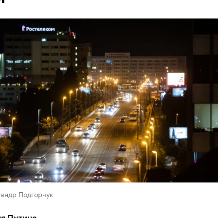
сандр Подгорчук