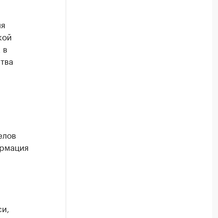
ия
кой
 в
тва
елов
ормация
си,