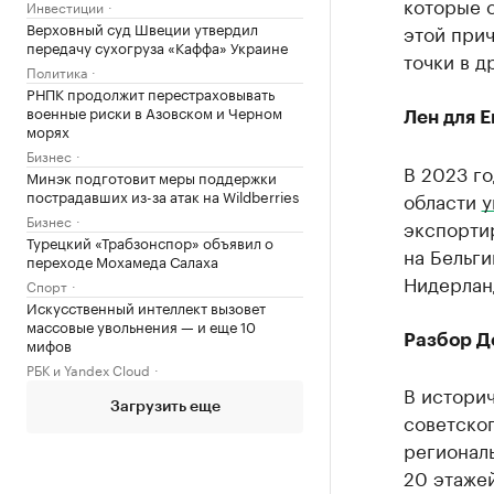
которые с
Инвестиции
Верховный суд Швеции утвердил
этой прич
передачу сухогруза «Каффа» Украине
точки в д
Политика
РНПК продолжит перестраховывать
военные риски в Азовском и Черном
Лен для 
морях
Бизнес
В 2023 го
Минэк подготовит меры поддержки
пострадавших из-за атак на Wildberries
области
у
Бизнес
экспорти
Турецкий «Трабзонспор» объявил о
на Бельг
переходе Мохамеда Салаха
Нидерлан
Спорт
Искусственный интеллект вызовет
массовые увольнения — и еще 10
Разбор Д
мифов
РБК и Yandex Cloud
В истори
Загрузить еще
советског
региональ
20 этажей