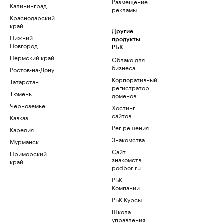
Размещение
Калининград
рекламы
Краснодарский
край
Другие
Нижний
продукты
Новгород
РБК
Пермский край
Облако для
бизнеса
Ростов-на-Дону
Корпоративный
Татарстан
регистратор
Тюмень
доменов
Черноземье
Хостинг
сайтов
Кавказ
Рег.решения
Карелия
Знакомства
Мурманск
Сайт
Приморский
знакомств
край
podbor.ru
РБК
Компании
РБК Курсы
Школа
управления