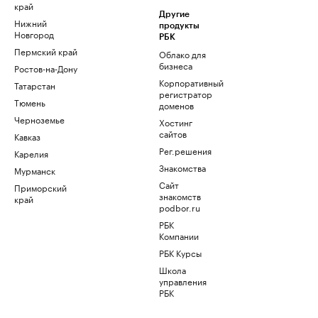
край
Другие
Нижний
продукты
Новгород
РБК
Пермский край
Облако для
бизнеса
Ростов-на-Дону
Корпоративный
Татарстан
регистратор
Тюмень
доменов
Черноземье
Хостинг
сайтов
Кавказ
Рег.решения
Карелия
Знакомства
Мурманск
Сайт
Приморский
знакомств
край
podbor.ru
РБК
Компании
РБК Курсы
Школа
управления
РБК