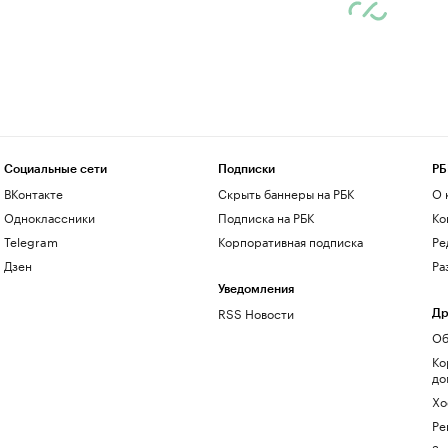
Социальные сети
Подписки
РБ
ВКонтакте
Скрыть баннеры на РБК
О 
Одноклассники
Подписка на РБК
Ко
Telegram
Корпоративная подписка
Ре
Дзен
Ра
Уведомления
RSS Новости
Др
Об
Ко
до
Хо
Ре