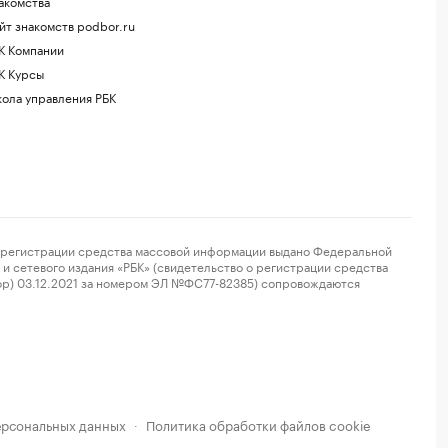
акомства
йт знакомств podbor.ru
К Компании
К Курсы
ола управления РБК
регистрации средства массовой информации выдано Федеральной
и сетевого издания «РБК» (свидетельство о регистрации средства
ор) 03.12.2021 за номером ЭЛ №ФС77-82385) сопровождаются
ерсональных данных
Политика обработки файлов cookie
·