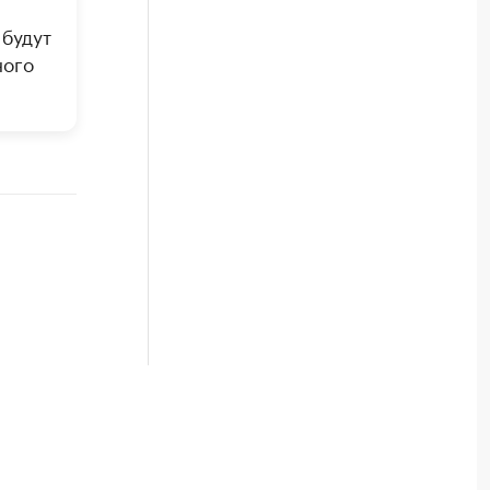
 будут
ного