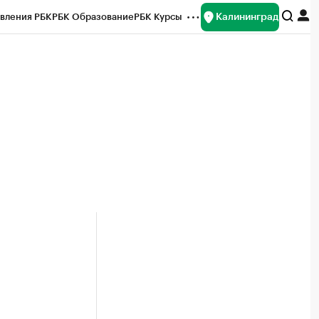
Калининград
вления РБК
РБК Образование
РБК Курсы
рейтинги
Франшизы
Газета
ок наличной валюты