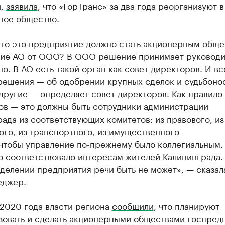
и,
заявила
, что «ГорТранс» за два года реорганизуют в
ное общество.
что это предприятие должно стать акционерным обще
чие АО от ООО? В ООО решение принимает руководи
о. В АО есть такой орган как совет директоров. И вс
решения — об одобрении крупных сделок и судьбоно
ругие — определяет совет директоров. Как правило
ов — это должны быть сотрудники администрации
ада из соответствующих комитетов: из правового, из
ого, из транспортного, из имущественного —
 чтобы управление по-прежнему было коллегиальным,
 соответствовало интересам жителей Калининграда.
делении предприятия речи быть не может», — сказал
еджер.
 2020 года власти региона
сообщили
, что планируют
зовать и сделать акционерными обществами госпред