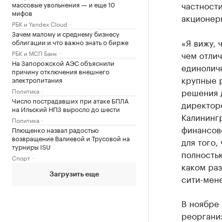
частност
массовые увольнения — и еще 10
мифов
акционер
РБК и Yandex Cloud
Зачем малому и среднему бизнесу
«Я вижу, 
облигации и что важно знать о бирже
РБК и МСП Банк
чем отли
На Запорожской АЭС объяснили
единоличн
причину отключения внешнего
крупные 
электропитания
решения д
Политика
Число пострадавших при атаке БПЛА
директор
на Ильский НПЗ выросло до шести
Калинингр
Политика
финансов
Плющенко назвал радостью
возвращение Валиевой и Трусовой на
для того,
турниры ISU
полностью
Спорт
каком раз
Загрузить еще
сити-мен
В ноябре
реоргани