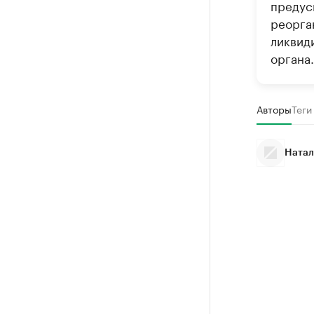
предус
реорган
ликвид
органа.
Авторы
Теги
Натал