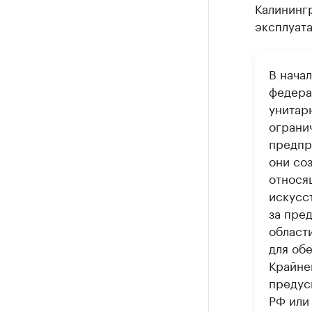
Калининг
эксплуат
В начал
федера
унитар
ограни
предпр
они со
относящ
искусс
за пре
област
для об
Крайне
предус
РФ или