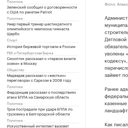
Политика
Фото: Алек
Зеленский сообщил о договоренности
с США по ракетам Patriot
Админист
Политика
Умер первый тренер шестикратного
муниципа
олимпийского чемпиона гимнаста
строител
Щербо
Дятловой 
Спорт
обязатель
История биржевой торговли в России
уволены 
РБК и Петербургская Биржа
Синоптик рассказал о «первом визите
кодексу»,
осени» в Москву
перечисля
Общество
займет по
Медведев рассказал о «жестких»
переговорах с Саркози в 2008 году
Политика
Ранее адм
Федорищев рассказал о последствиях
федераль
атаки БПЛА на Самарскую область
казенные
Политика
Трое пострадали при ударе БПЛА по
ландшафт
грузовику в Белгородской области
Политика
Как писал
Искусственный интеллект вызовет