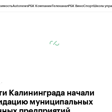
жимость
Autonews
РБК Компании
Телеканал
РБК Вино
Спорт
Школа упра
ипто
РБК Бизнес-среда
Дискуссионный клуб
Исследования
Кредитные 
рагентов
Политика
Экономика
Бизнес
Технологии и медиа
Финансы
Рын
д
ти Калининграда начали
идацию муниципальных
нных предприятий