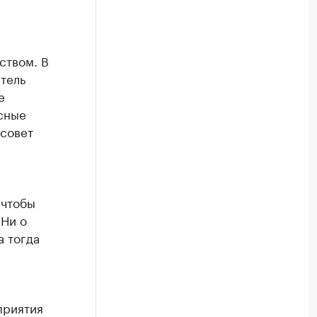
ством. В
тель
е
сные
 совет
 чтобы
 Ни о
а тогда
приятия