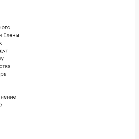
ного
и Елены
х
дут
му
ства
ура
лнение
е