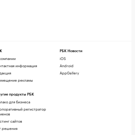
К
РБК Новости
компании
iOS
нтактная информация
Android
дакция
AppGallery
змещение рекламы
угие продукты РБК
лако для бизнеса
рпоративный регистратор
менов
стинг сайтов
г.решения