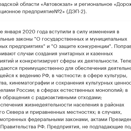
радской области «Автовокзал» и региональное «Доро
ационное предприятие№2» (ДЭП-2).
е января 2020 года вступили в силу изменения в
льные законы "О государственных и муниципальных
ных предприятиях" и "О защите конкуренции". Попра
чивают случаи создания унитарных и казенных
иятий и конкретизирует сферы их деятельности. Теп
здаются преимущественно для обеспечения деятельн
ейся к ведению РФ, в частности: в сфере культуры,
тва, кинематографии и сохранения культурных ценнос
делами России; в сферах естественных монополий; в
и обращения с радиоактивными отходами;
еспечения жизнедеятельности населения в районах
го Севера и приравненных местностях; в случаях,
мотренных федеральными законами, актами Президе
 Правительства РФ. Предприятия, не подпадающие по