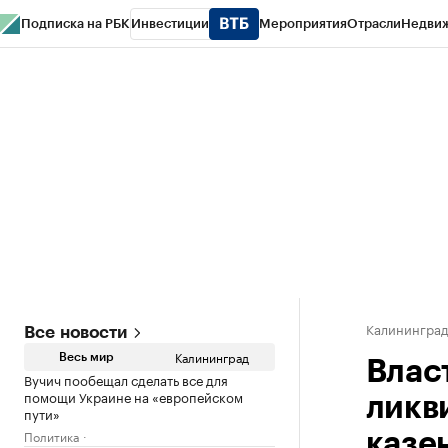
Подписка на РБК
Инвестиции
Мероприятия
Отрасли
Недви
РБК Life
Тренды
Визионеры
Национальные проекты
Город
Стиль
Кр
Спецпроекты СПб
Конференции СПб
Спецпроекты
Проверка конт
Калинингра
Все новости
Калининград
Весь мир
Влас
Вучич пообещал сделать все для
помощи Украине на «европейском
ликв
пути»
Политика
казе