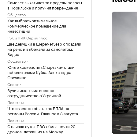
Самолет выкатился за пределы полосы
в Норильске и получил повреждения
Общество
Как выбрать оптимальное
коммерческое помещение для
инвестиций
РБК и ПИК Серия плюс
Две девушки в Шереметьево опоздали
на рейс и выбежали за самолетом.
Видео
Общество
Юные хоккеисты «Спартака» стали
победителями Кубка Александра
Овечкина
Спорт
Вучич исключил военное
сотрудничество с Украиной
Политика
Что известно об атаках БПЛА на
регионы России. Главное к 8 августа
Политика
С начала суток ПВО сбила почти 20
дронов, летевших на Москву