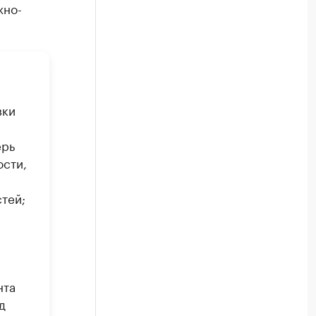
жно-
вки
ерь
ости,
тей;
нта
д