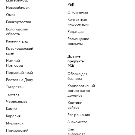
РБК
Новосибирск
О компании
Омск
Контактная
Башкортостан
информация
Вологодская
Редакция
область
Размещение
Калининград
рекламы
Краснодарский
край
Другие
Нижний
продукты
Новгород
РБК
Пермский край
Облако для
бизнеса
Ростов-на-Дону
Корпоративный
Татарстан
регистратор
Тюмень
доменов
Черноземье
Хостинг
сайтов
Кавказ
Рег.решения
Карелия
Знакомства
Мурманск
Сайт
Приморский
знакомств
край