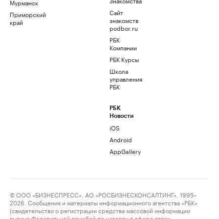
Знакомства
Мурманск
Сайт
Приморский
знакомств
край
podbor.ru
РБК
Компании
РБК Курсы
Школа
управления
РБК
РБК
Новости
iOS
Android
AppGallery
© ООО «БИЗНЕСПРЕСС», АО «РОСБИЗНЕСКОНСАЛТИНГ», 1995–
2026. Сообщения и материалы информационного агентства «РБК»
(свидетельство о регистрации средства массовой информации
выдано Федеральной службой по надзору в сфере связи,