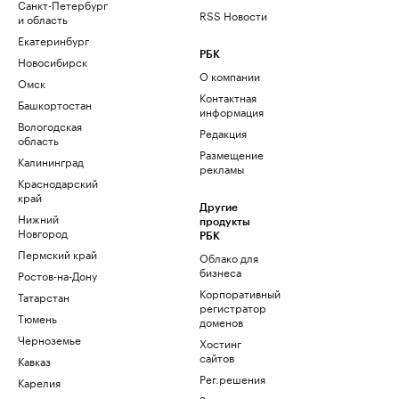
Санкт-Петербург
RSS Новости
и область
Екатеринбург
РБК
Новосибирск
О компании
Омск
Контактная
Башкортостан
информация
Вологодская
Редакция
область
Размещение
Калининград
рекламы
Краснодарский
край
Другие
Нижний
продукты
Новгород
РБК
Пермский край
Облако для
бизнеса
Ростов-на-Дону
Корпоративный
Татарстан
регистратор
Тюмень
доменов
Черноземье
Хостинг
сайтов
Кавказ
Рег.решения
Карелия