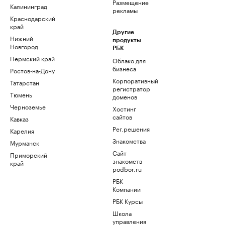
Размещение
Калининград
рекламы
Краснодарский
край
Другие
Нижний
продукты
Новгород
РБК
Пермский край
Облако для
бизнеса
Ростов-на-Дону
Корпоративный
Татарстан
регистратор
Тюмень
доменов
Черноземье
Хостинг
сайтов
Кавказ
Рег.решения
Карелия
Знакомства
Мурманск
Сайт
Приморский
знакомств
край
podbor.ru
РБК
Компании
РБК Курсы
Школа
управления