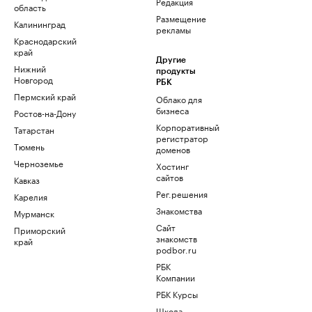
Редакция
область
Размещение
Калининград
рекламы
Краснодарский
край
Другие
Нижний
продукты
Новгород
РБК
Пермский край
Облако для
бизнеса
Ростов-на-Дону
Корпоративный
Татарстан
регистратор
Тюмень
доменов
Черноземье
Хостинг
сайтов
Кавказ
Рег.решения
Карелия
Знакомства
Мурманск
Сайт
Приморский
знакомств
край
podbor.ru
РБК
Компании
РБК Курсы
Школа