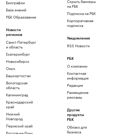
Скрыть баннеры
Биографии
на РБК
База знаний
Подписка на РБК
РБК Образование
Корпоративная
подписка
Новости
регионов
Уведомления
Санкт-Петербург
RSS Новости
и область
Екатеринбург
РБК
Новосибирск
О компании
Омск
Контактная
Башкортостан
информация
Вологодская
Редакция
область
Размещение
Калининград
рекламы
Краснодарский
край
Другие
Нижний
продукты
Новгород
РБК
Пермский край
Облако для
бизнеса
Ростов-на-Дону