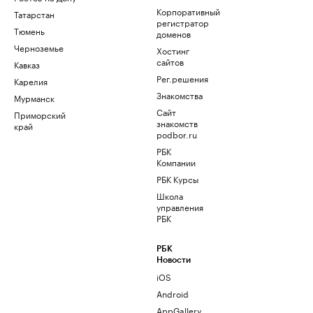
Корпоративный
Татарстан
регистратор
Тюмень
доменов
Черноземье
Хостинг
сайтов
Кавказ
Рег.решения
Карелия
Знакомства
Мурманск
Сайт
Приморский
знакомств
край
podbor.ru
РБК
Компании
РБК Курсы
Школа
управления
РБК
РБК
Новости
iOS
Android
AppGallery