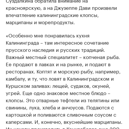
Суздалкина обратила внимание на
красноярскую, а на Джузеппе Дави произвели
впечатление калининградские клопсы,
марципаны и морепродукты.
«Особенно мне понравилась кухня
Калининграда – там интересное сочетание
прусского наследия и русских традиций.
Важный местный специалитет – копченая рыба.
Ее продают в лавках и на рынке, и подают в
ресторанах. Коптят и морскую рыбу, например,
камбалу, и ту, что ловят в Калининградском и
Куршском заливах: лещей, судаков, окуней,
угрей. Еще одно знаковое местное блюдо –
клопсы. Это отварные тефтели из телятины или
свинины, лука, хлеба и анчоусов. Подаются с
картошкой и поливаются сливочным соусом с
каперсами. И, конечно, вкуснейшие марципаны.
Их начали производить в Кенигсберге еще 200