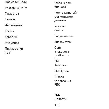
Пермский край
Облако для
бизнеса
Ростов-на-Дону
Корпоративный
Татарстан
регистратор
Тюмень
доменов
Черноземье
Хостинг
сайтов
Кавказ
Рег.решения
Карелия
Знакомства
Мурманск
Сайт
Приморский
знакомств
край
podbor.ru
РБК
Компании
РБК Курсы
Школа
управления
РБК
РБК
Новости
iOS