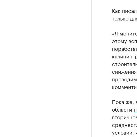
Как писал
только дл
«Я монито
этому во
поработа
калининг
строитель
снижения 
проводим.
комменти
Пока же, 
области
п
вторичном
среднеста
условии, 