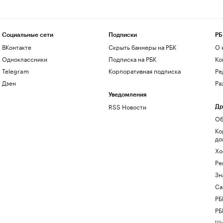
Социальные сети
Подписки
РБ
ВКонтакте
Скрыть баннеры на РБК
О 
Одноклассники
Подписка на РБК
Ко
Telegram
Корпоративная подписка
Ре
Дзен
Ра
Уведомления
RSS Новости
Др
Об
Ко
до
Хо
Ре
Зн
Са
РБ
РБ
Шк