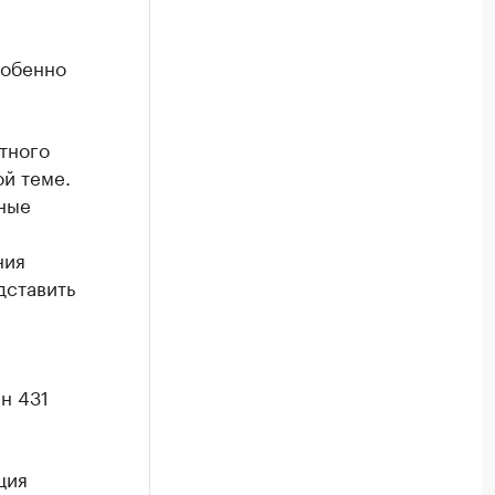
собенно
тного
й теме.
ные
ния
дставить
н 431
ция