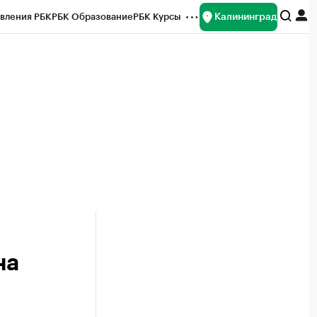
Калининград
вления РБК
РБК Образование
РБК Курсы
рейтинги
Франшизы
Газета
ок наличной валюты
на