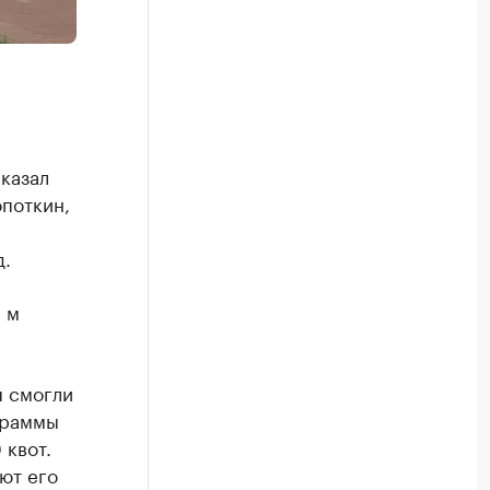
казал
поткин,
д.
. м
я смогли
граммы
 квот.
ют его