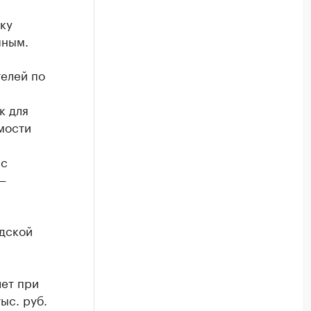
ку
пным.
телей по
к для
мости
ас
—
адской
лет при
ыс. руб.