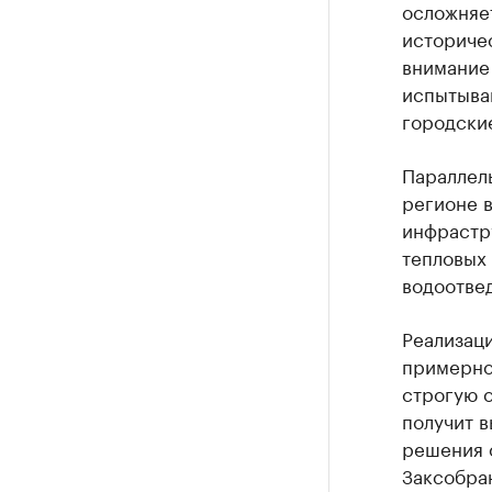
осложняет
историче
внимание
испытыва
городски
Параллел
регионе 
инфрастр
тепловых 
водоотвед
Реализаци
примерно
строгую о
получит в
решения 
Заксобра