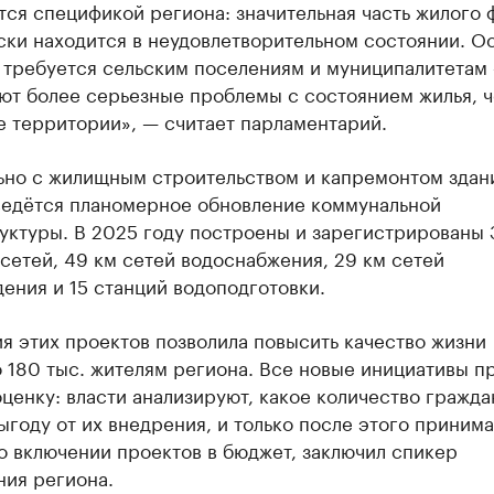
ся спецификой региона: значительная часть жилого 
ски находится в неудовлетворительном состоянии. О
 требуется сельским поселениям и муниципалитетам
ют более серьезные проблемы с состоянием жилья, 
е территории», — считает парламентарий.
ьно с жилищным строительством и капремонтом здан
ведётся планомерное обновление коммунальной
уктуры. В 2025 году построены и зарегистрированы 
сетей, 49 км сетей водоснабжения, 29 км сетей
ения и 15 станций водоподготовки.
я этих проектов позволила повысить качество жизни
 180 тыс. жителям региона. Все новые инициативы п
ценку: власти анализируют, какое количество гражда
ыгоду от их внедрения, и только после этого приним
о включении проектов в бюджет, заключил спикер
ния региона.