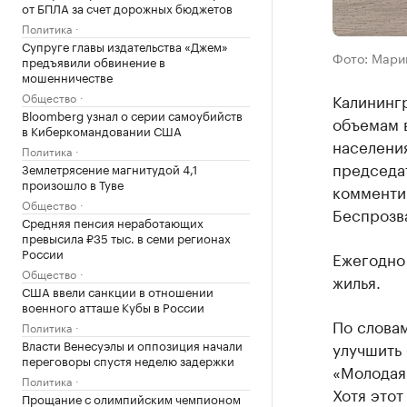
от БПЛА за счет дорожных бюджетов
Политика
Супруге главы издательства «Джем»
Фото: Мари
предъявили обвинение в
мошенничестве
Общество
Калинингр
Bloomberg узнал о серии самоубийств
объемам в
в Киберкомандовании США
населения
Политика
председа
Землетрясение магнитудой 4,1
произошло в Туве
комменти
Общество
Беспрозва
Средняя пенсия неработающих
превысила ₽35 тыс. в семи регионах
России
Ежегодно 
Общество
жилья.
США ввели санкции в отношении
военного атташе Кубы в России
По слова
Политика
Власти Венесуэлы и оппозиция начали
улучшить 
переговоры спустя неделю задержки
«Молодая 
Политика
Хотя этот
Прощание с олимпийским чемпионом