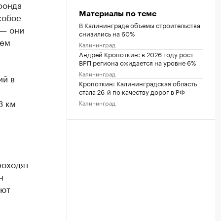
фонда
Материалы по теме
собое
В Калининграде объемы строительства
 — они
снизились на 60%
чем
Калининград
Андрей Кропоткин: в 2026 году рост
ВРП региона ожидается на уровне 6%
Калининград
ий в
Кропоткин: Калининградская область
стала 26-й по качеству дорог в РФ
3 км
Калининград
роходят
н
ают