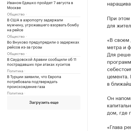
Иваном Едешко пройдет 7 августа в
наращиват
Москве
Общество
При этом
В США в аэропорту задержали
для жител
мужчину, угрожавшего взорвать бомбу
на рейсе
Общество
«В своем 
Во Внуково предупредили о задержках
метра и 
рейсов из-за грозы
Для реше
Общество
В Саудовской Аравии сообщили об 11
программ
пострадавших при атаках хуситов
себестоим
Политика
цемента. 
В Турции заявили, что Европа
потребовала подтверждать
в ближай
происхождение газа
Политика
Он напомн
Загрузить еще
капитальн
дом, где 
«Глава ре