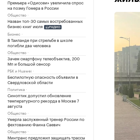
Премьера «Одиссеи» увеличила спрос
на поэму Гомера в России
Общество
Назван топ-30 самых востребованных
бизнес-книг июля
РАДИО
Бизнес
В Таиланде при стрельбе в школе
погибли два человека
Общество
Зачем смартфону телеобъектив, 200
Мп и большой сенсор
РБК и Huawei
Беспилотную опасность объявили в
Свердловской области
Политика
Синоптик допустил обновление
температурного рекорда в Москве 7
августа
Общество
Умерла заслуженный тренер России по
фехтованию Фаина Саевич
Общество
Минтранс предложил защищать трассы