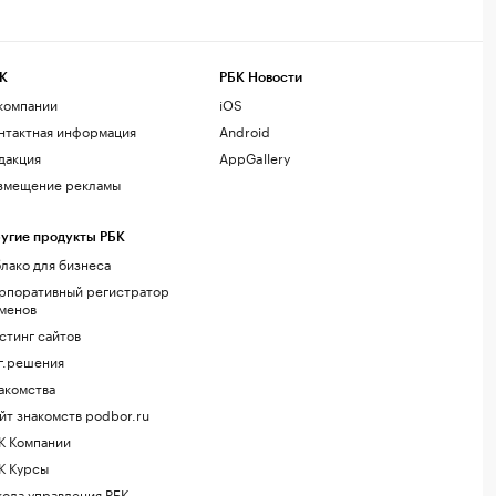
К
РБК Новости
компании
iOS
нтактная информация
Android
дакция
AppGallery
змещение рекламы
угие продукты РБК
лако для бизнеса
рпоративный регистратор
менов
стинг сайтов
г.решения
акомства
йт знакомств podbor.ru
К Компании
К Курсы
ола управления РБК