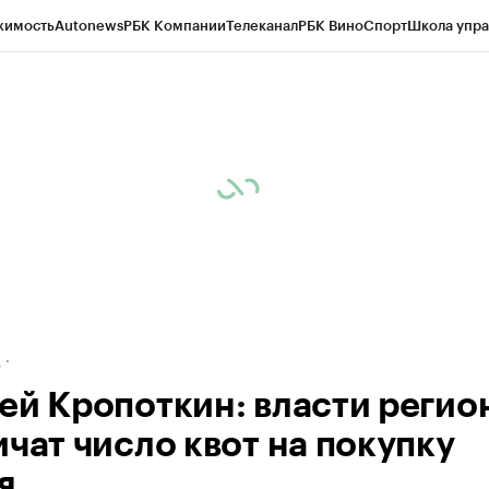
жимость
Autonews
РБК Компании
Телеканал
РБК Вино
Спорт
Школа упра
ипто
РБК Бизнес-среда
Дискуссионный клуб
Исследования
Кредитные 
рагентов
Политика
Экономика
Бизнес
Технологии и медиа
Финансы
Рын
д
ей Кропоткин: власти регио
ичат число квот на покупку
я