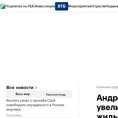
Подписка на РБК
Инвестиции
Мероприятия
Отрасли
Недви
РБК Life
Тренды
Визионеры
Национальные проекты
Город
Стиль
Кр
Спецпроекты СПб
Конференции СПб
Спецпроекты
Проверка конт
Калинингра
Все новости
Калининград
Весь мир
Андр
Reuters узнал о просьбе США
освободить осужденного в России
увел
морпеха
Политика
жиль