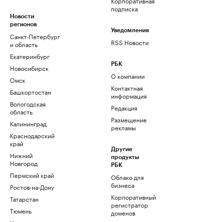
Корпоративная
подписка
Новости
регионов
Уведомления
Санкт-Петербург
RSS Новости
и область
Екатеринбург
РБК
Новосибирск
О компании
Омск
Контактная
Башкортостан
информация
Вологодская
Редакция
область
Размещение
Калининград
рекламы
Краснодарский
край
Другие
Нижний
продукты
Новгород
РБК
Пермский край
Облако для
бизнеса
Ростов-на-Дону
Корпоративный
Татарстан
регистратор
Тюмень
доменов