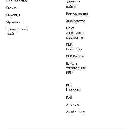
Черноземье
Хостинг
сайтов
Кавказ
Рег.решения
Карелия
Знакомства
Мурманск
Сайт
Приморский
знакомств
край
podbor.ru
РБК
Компании
РБК Курсы
Школа
управления
РБК
РБК
Новости
iOS
Android
AppGallery