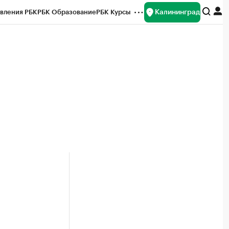
Калининград
вления РБК
РБК Образование
РБК Курсы
рейтинги
Франшизы
Газета
ок наличной валюты