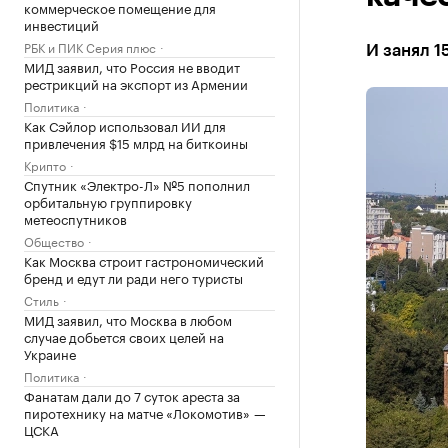
коммерческое помещение для
инвестиций
РБК и ПИК Серия плюс
И занял 1
МИД заявил, что Россия не вводит
рестрикций на экспорт из Армении
Политика
Как Сэйлор использовал ИИ для
привлечения $15 млрд на биткоины
Крипто
Спутник «Электро-Л» №5 пополнил
орбитальную группировку
метеоспутников
Общество
Как Москва строит гастрономический
бренд и едут ли ради него туристы
Стиль
МИД заявил, что Москва в любом
случае добьется своих целей на
Украине
Политика
Фанатам дали до 7 суток ареста за
пиротехнику на матче «Локомотив» —
ЦСКА