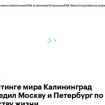
жимость
Autonews
РБК Компании
Телеканал
РБК Вино
Спорт
Школа упра
ипто
РБК Бизнес-среда
Дискуссионный клуб
Исследования
Кредитные 
рагентов
Политика
Экономика
Бизнес
Технологии и медиа
Финансы
Рын
д
йтинге мира Калининград
едил Москву и Петербург по
ству жизни