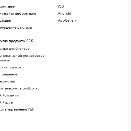
компании
iOS
нтактная информация
Android
дакция
AppGallery
змещение рекламы
угие продукты РБК
лако для бизнеса
рпоративный регистратор
менов
стинг сайтов
г.решения
акомства
йт знакомств podbor.ru
К Компании
К Курсы
ола управления РБК