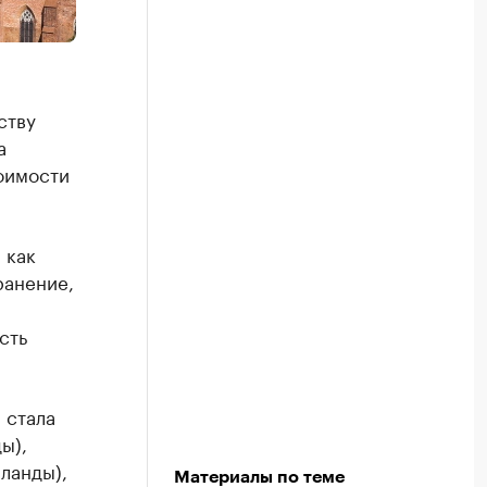
ству
а
оимости
 как
ранение,
сть
 стала
ы),
ланды),
Материалы по теме