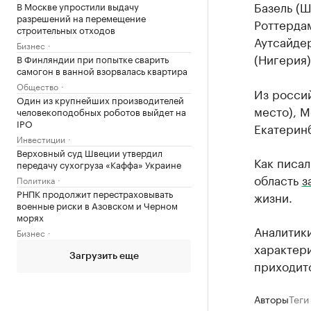
Базель (Ш
В Москве упростили выдачу
разрешений на перемещение
Роттердам
строительных отходов
Аутсайдер
Бизнес
(Нигерия)
В Финляндии при попытке сварить
самогон в ванной взорвалась квартира
Общество
Из росси
Один из крупнейших производителей
место), М
человекоподобных роботов выйдет на
IPO
Екатеринб
Инвестиции
Верховный суд Швеции утвердил
Как писал
передачу сухогруза «Каффа» Украине
область
з
Политика
РНПК продолжит перестраховывать
жизни.
военные риски в Азовском и Черном
морях
Аналитики
Бизнес
характер
Загрузить еще
приходит
Авторы
Теги