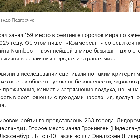
сандр Подгорчук
ад занял 159 место в рейтинге городов мира по каче
025 году. Об этом пишет
«Коммерсант»
со ссылкой н
айта Numbeo — крупнейшей в мире базы данных о ст
е жизни в различных городах и странах мира.
жизни в исследовании оценивали по таким критериям
ьская способность, уровень безопасности, здравоох
 проживания, климат и загрязнение воздуха, цены на
ость в соотношении с доходами населения, доступно
та.
мировом рейтинге представлены 263 города. Лидером
дерланды). Второе место занял Гронинген (Нидерланд
Люксембург. В топ-10 также вошли Эйндховен (Нидер