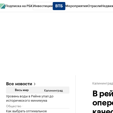
Подписка на РБК
Инвестиции
Мероприятия
Отрасли
Недви
РБК Life
Тренды
Визионеры
Национальные проекты
Город
Стиль
Кр
Спецпроекты СПб
Конференции СПб
Спецпроекты
Проверка конт
Калинингра
Все новости
Калининград
Весь мир
В ре
Уровень воды в Рейне упал до
исторического минимума
опер
Общество
Как выбрать оптимальное
каче