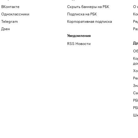
ВКонтакте
Скрыть баннеры на РБК
О 
Одноклассники
Подписка на РБК
Ко
Telegram
Корпоративная подписка
Ре
Дзен
Ра
Уведомления
RSS Новости
Др
Об
Ко
до
Хо
Ре
Зн
Са
РБ
РБ
Шк