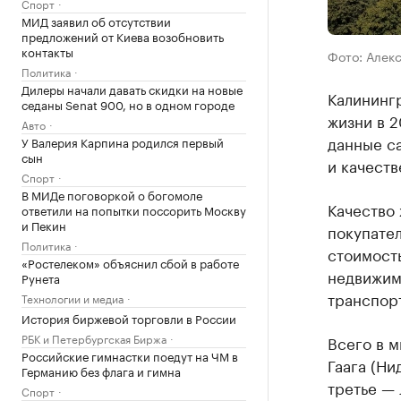
Спорт
МИД заявил об отсутствии
предложений от Киева возобновить
контакты
Фото: Алек
Политика
Дилеры начали давать скидки на новые
Калинингр
седаны Senat 900, но в одном городе
жизни в 2
Авто
данные с
У Валерия Карпина родился первый
сын
и качеств
Спорт
В МИДе поговоркой о богомоле
Качество 
ответили на попытки поссорить Москву
и Пекин
покупател
Политика
стоимость
«Ростелеком» объяснил сбой в работе
недвижим
Рунета
транспор
Технологии и медиа
История биржевой торговли в России
РБК и Петербургская Биржа
Всего в 
Российские гимнастки поедут на ЧМ в
Гаага (Ни
Германию без флага и гимна
третье — 
Спорт