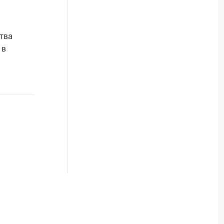
тва
 в