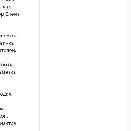
льте
ер Елена
я суток
овинка
ителей.
 быть
зметка
одах.
ем,
кой.
лизится