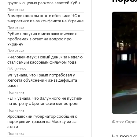
группы с целью раскола властей Кубы
Политика
В американском штате объявили ЧС в
энергетике из-за конфликта на Украине
Политика
Рубио пошутил о межгалактических
проблемах в ответ на вопрос про
Украину
Политика
«Человек-паук: Новый день» за неделю
стал самым кассовым фильмом года
Общество
WP узнала, что Трамп потребовал у
Хегсета объяснений из-за дефицита
ракет
Политика
«ЕП» узнала, что Залужного не пустили
на встречу с британским министром
Политика
Ярославский губернатор сообщил о
перекрытии трассы на Москву из-за
Фото: Скри
атаки
Политика
На перекр