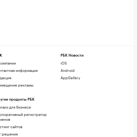
К
РБК Новости
компании
iOS
нтактная информация
Android
дакция
AppGallery
змещение рекламы
угие продукты РБК
лако для бизнеса
рпоративный регистратор
менов
стинг сайтов
г.решения