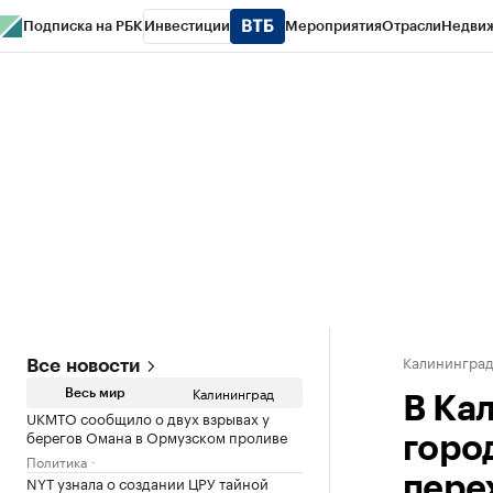
Подписка на РБК
Инвестиции
Мероприятия
Отрасли
Недви
РБК Life
Тренды
Визионеры
Национальные проекты
Город
Стиль
Кр
Спецпроекты СПб
Конференции СПб
Спецпроекты
Проверка конт
Калинингра
Все новости
Калининград
Весь мир
В Ка
UKMTO сообщило о двух взрывах у
берегов Омана в Ормузском проливе
горо
Политика
NYT узнала о создании ЦРУ тайной
пере