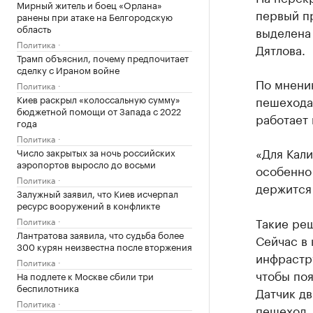
Мирный житель и боец «Орлана»
первый п
ранены при атаке на Белгородскую
область
выделена
Политика
Дятлова.
Трамп объяснил, почему предпочитает
сделку с Ираном войне
По мнени
Политика
Киев раскрыл «колоссальную сумму»
пешехода 
бюджетной помощи от Запада с 2022
работает 
года
Политика
«Для Кал
Число закрытых за ночь российских
аэропортов выросло до восьми
особенно 
Политика
держится 
Залужный заявил, что Киев исчерпал
ресурс вооружений в конфликте
Такие ре
Политика
Лантратова заявила, что судьба более
Сейчас в
300 курян неизвестна после вторжения
инфрастр
Политика
чтобы поя
На подлете к Москве сбили три
беспилотника
Датчик дв
Политика
пешеход.