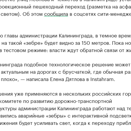
роекционный пешеходный переход (разметка на асфа
 светом). Об этом
сообщила
в соцсетях сити-менедж
ю главы администрации Калининграда, в темное врем
на такой «зебре» будет видно за 150 метров. Пока н
в тестовом режиме: власти ждут обратной связи от ж
ининграда подобное технологическое решение может
актуальным на дорогах с брусчаткой, где обычная ра
плохо», — написала Елена Дятлова в Instahram.
шения уже применяются в нескольких российских гор
 комитете по развитию дорожно-транспортной
уктуры администрации Калининграда работают над т
вились аварийные «зебры» с интерактивной подсвет
ижения будет усиливать свет, когда к переходу приб