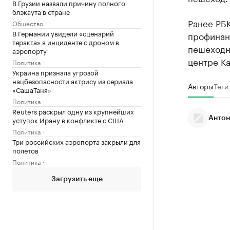
В Грузии назвали причину полного
блэкаута в стране
Ранее РБ
Общество
В Германии увидели «сценарий
профинан
теракта» в инциденте с дроном в
пешеходно
аэропорту
центре К
Политика
Украина признала угрозой
нацбезопасности актрису из сериала
Авторы
Теги
«СашаТаня»
Политика
Reuters раскрыл одну из крупнейших
уступок Ирану в конфликте с США
Антон
Политика
Три российских аэропорта закрыли для
полетов
Политика
Загрузить еще