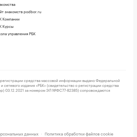
акомства
йт знакомств podbor.ru
К Компании
К Курсы
ола управления РБК
регистрации средства массовой информации выдано Федеральной
и сетевого издания «РБК» (свидетельство о регистрации средства
ор) 03.12.2021 за номером ЭЛ №ФС77-82385) сопровождаются
ерсональных данных
Политика обработки файлов cookie
·