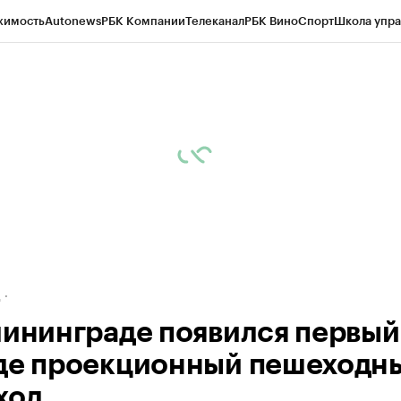
жимость
Autonews
РБК Компании
Телеканал
РБК Вино
Спорт
Школа упра
ипто
РБК Бизнес-среда
Дискуссионный клуб
Исследования
Кредитные 
рагентов
Политика
Экономика
Бизнес
Технологии и медиа
Финансы
Рын
д
лининграде появился первый
де проекционный пешеходн
ход