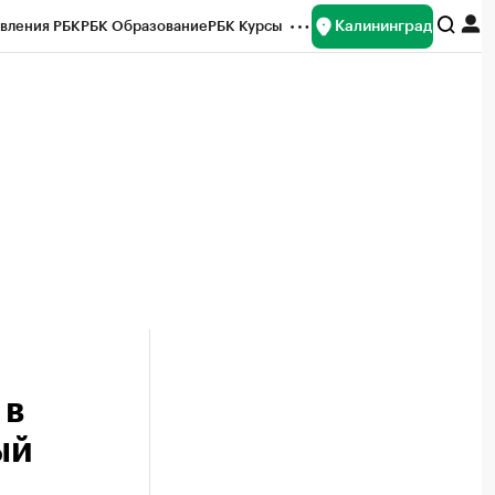
Калининград
вления РБК
РБК Образование
РБК Курсы
рейтинги
Франшизы
Газета
ок наличной валюты
 в
ый