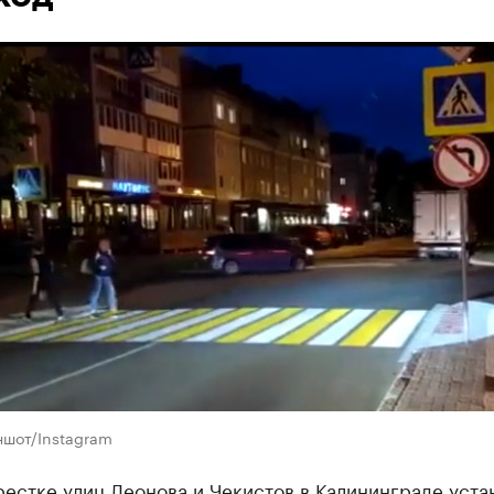
ншот/Instagram
естке улиц Леонова и Чекистов в Калининграде уста