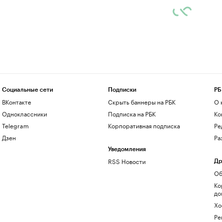
Социальные сети
Подписки
РБ
ВКонтакте
Скрыть баннеры на РБК
О 
Одноклассники
Подписка на РБК
Ко
Telegram
Корпоративная подписка
Ре
Дзен
Ра
Уведомления
RSS Новости
Др
Об
Ко
до
Хо
Ре