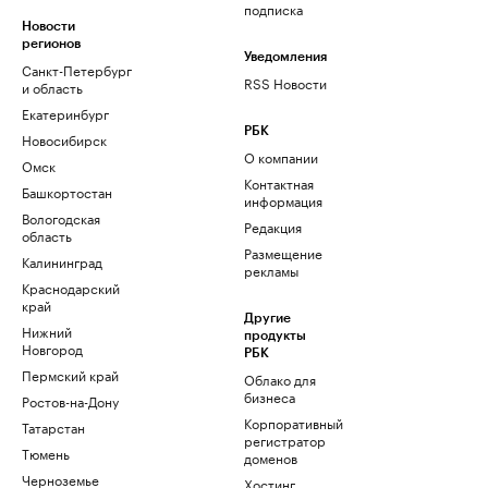
подписка
Новости
регионов
Уведомления
Санкт-Петербург
RSS Новости
и область
Екатеринбург
РБК
Новосибирск
О компании
Омск
Контактная
Башкортостан
информация
Вологодская
Редакция
область
Размещение
Калининград
рекламы
Краснодарский
край
Другие
Нижний
продукты
Новгород
РБК
Пермский край
Облако для
бизнеса
Ростов-на-Дону
Корпоративный
Татарстан
регистратор
Тюмень
доменов
Черноземье
Хостинг