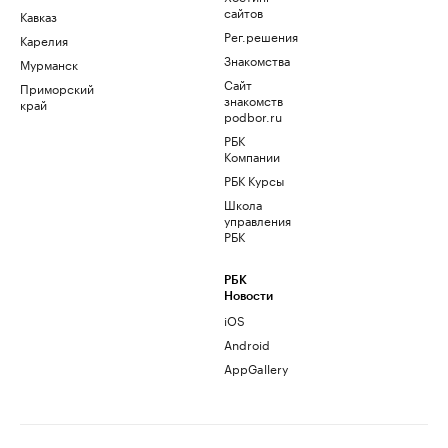
сайтов
Кавказ
Рег.решения
Карелия
Знакомства
Мурманск
Сайт
Приморский
знакомств
край
podbor.ru
РБК
Компании
РБК Курсы
Школа
управления
РБК
РБК
Новости
iOS
Android
AppGallery