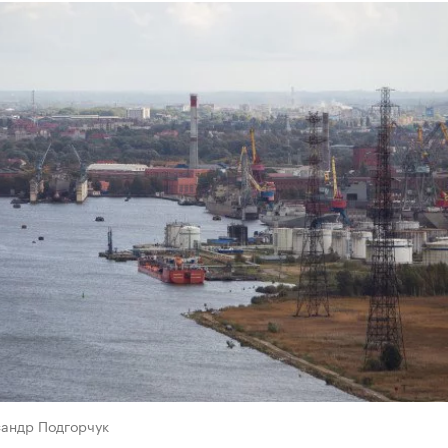
сандр Подгорчук