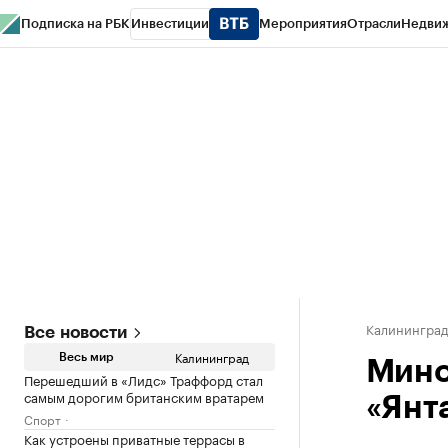
Подписка на РБК
Инвестиции
Мероприятия
Отрасли
Недви
РБК Life
Тренды
Визионеры
Национальные проекты
Город
Стиль
Кр
Спецпроекты СПб
Конференции СПб
Спецпроекты
Проверка конт
Калинингра
Все новости
Калининград
Весь мир
Мино
Перешедший в «Лидс» Траффорд стал
самым дорогим британским вратарем
«Янт
Спорт
Как устроены приватные террасы в