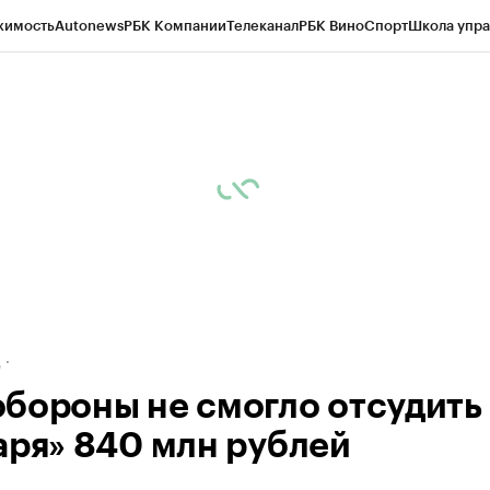
жимость
Autonews
РБК Компании
Телеканал
РБК Вино
Спорт
Школа упра
ипто
РБК Бизнес-среда
Дискуссионный клуб
Исследования
Кредитные 
рагентов
Политика
Экономика
Бизнес
Технологии и медиа
Финансы
Рын
д
бороны не смогло отсудить 
аря» 840 млн рублей