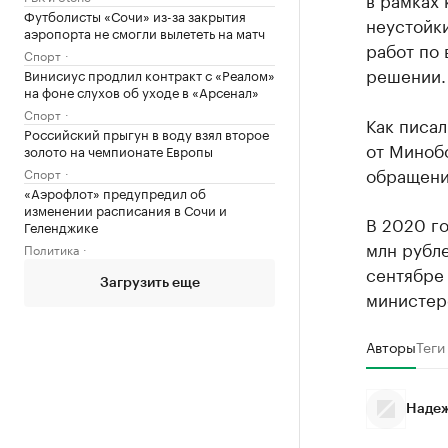
Футболисты «Сочи» из-за закрытия
неустойк
аэропорта не смогли вылететь на матч
работ по 
Спорт
решении.
Винисиус продлил контракт с «Реалом»
на фоне слухов об уходе в «Арсенал»
Спорт
Как писал
Российский прыгун в воду взял второе
от Минобо
золото на чемпионате Европы
обращения
Спорт
«Аэрофлот» предупредил об
изменении расписания в Сочи и
В 2020 го
Геленджике
млн рубле
Политика
сентябре
Загрузить еще
министерс
Авторы
Теги
Надеж