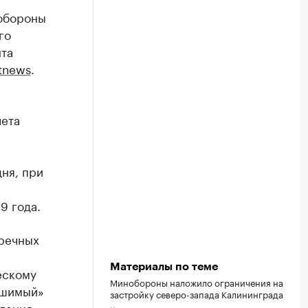
 обороны
го
нта
tnews
.
лета
и
ня, при
9 года.
речных
Материалы по теме
ескому
Минобороны наложило ограничения на
ашимый»
застройку северо-запада Калининграда
сления