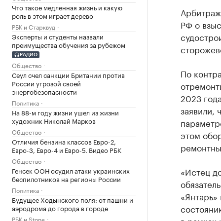
Что такое медленная жизнь и какую
Арбитраж
роль в этом играет дерево
РФ о взыс
РБК и Старквуд
судострои
Эксперты и студенты назвали
преимущества обучения за рубежом
сторожев
РАДИО
Общество
По контра
Сеул счел санкции Британии против
России угрозой своей
отремонти
энергобезопасности
2023 года
Политика
заявили, 
На 88-м году жизни ушел из жизни
художник Николай Марков
параметро
Общество
этом обо
Отличия бензина классов Евро-2,
ремонтных
Евро-3, Евро-4 и Евро-5. Видео РБК
Общество
«Истец д
Генсек ООН осудил атаки украинских
беспилотников на регионы России
обязатель
Политика
«Янтарь»
Будущее Ходынского поля: от пашни и
состояни
аэродрома до города в городе
РБК и Stone
в рамках 