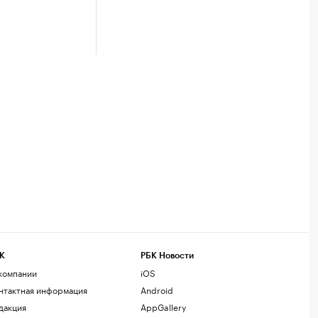
К
РБК Новости
компании
iOS
нтактная информация
Android
дакция
AppGallery