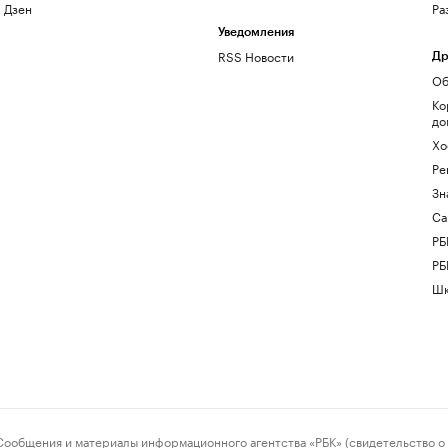
Дзен
Ра
Уведомления
RSS Новости
Др
Об
Ко
до
Хо
Ре
Зн
Са
РБ
РБ
Шк
ения и материалы информационного агентства «РБК» (свидетельство о 