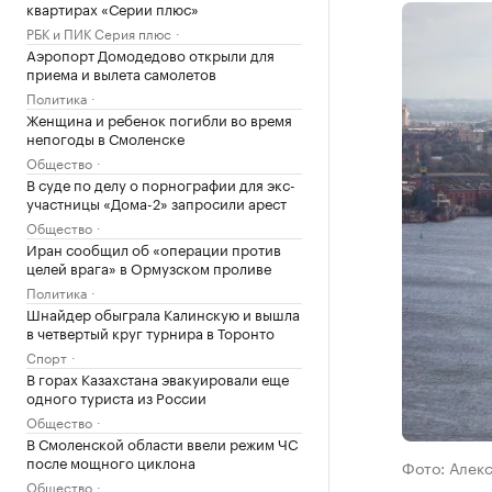
квартирах «Серии плюс»
РБК и ПИК Серия плюс
Аэропорт Домодедово открыли для
приема и вылета самолетов
Политика
Женщина и ребенок погибли во время
непогоды в Смоленске
Общество
В суде по делу о порнографии для экс-
участницы «Дома-2» запросили арест
Общество
Иран сообщил об «операции против
целей врага» в Ормузском проливе
Политика
Шнайдер обыграла Калинскую и вышла
в четвертый круг турнира в Торонто
Спорт
В горах Казахстана эвакуировали еще
одного туриста из России
Общество
В Смоленской области ввели режим ЧС
после мощного циклона
Фото: Алек
Общество