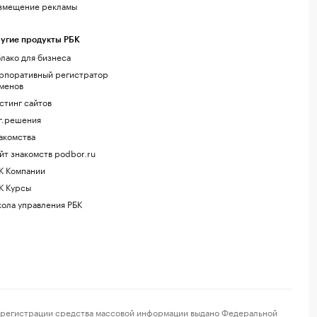
змещение рекламы
угие продукты РБК
лако для бизнеса
рпоративный регистратор
менов
стинг сайтов
г.решения
акомства
йт знакомств podbor.ru
К Компании
К Курсы
ола управления РБК
регистрации средства массовой информации выдано Федеральной