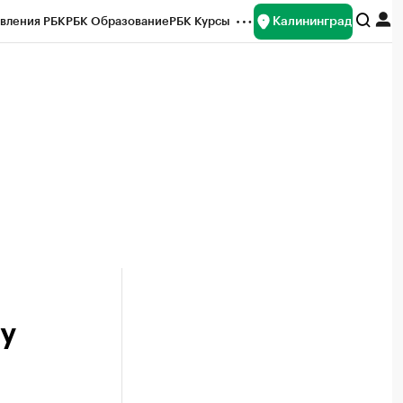
Калининград
вления РБК
РБК Образование
РБК Курсы
рейтинги
Франшизы
Газета
ок наличной валюты
у