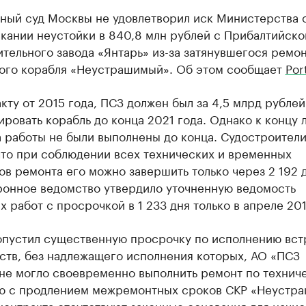
ный суд Москвы не удовлетворил иск Министерства
кании неустойки в 840,8 млн рублей с Прибалтийско
тельного завода «Янтарь» из-за затянувшегося ремо
ого корабля «Неустрашимый». Об этом сообщает
Por
кту от 2015 года, ПСЗ должен был за 4,5 млрд рублей
ровать корабль до конца 2021 года. Однако к концу 
 работы не были выполнены до конца. Судостроител
что при соблюдении всех технических и временных
в ремонта его можно завершить только через 2 192 д
ронное ведомство утвердило уточненную ведомость
 работ с просрочкой в 1 233 дня только в апреле 201
опустил существенную просрочку по исполнению вст
ств, без надлежащего исполнения которых, АО «ПСЗ
 не могло своевременно выполнить ремонт по технич
ю с продлением межремонтных сроков СКР «Неустр
контракта отсутствуют законные основания для начи