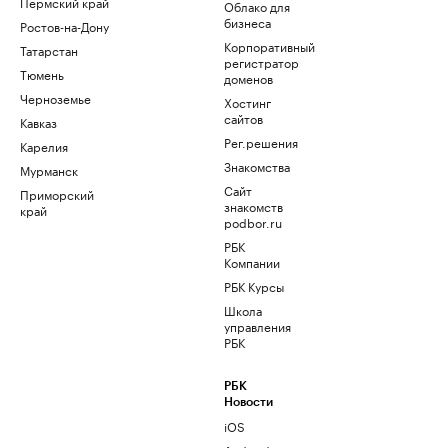
Пермский край
Облако для
бизнеса
Ростов-на-Дону
Корпоративный
Татарстан
регистратор
Тюмень
доменов
Черноземье
Хостинг
сайтов
Кавказ
Рег.решения
Карелия
Знакомства
Мурманск
Сайт
Приморский
знакомств
край
podbor.ru
РБК
Компании
РБК Курсы
Школа
управления
РБК
РБК
Новости
iOS