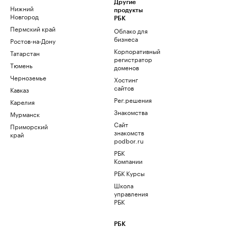
Другие
Нижний
продукты
Новгород
РБК
Пермский край
Облако для
бизнеса
Ростов-на-Дону
Корпоративный
Татарстан
регистратор
Тюмень
доменов
Черноземье
Хостинг
сайтов
Кавказ
Рег.решения
Карелия
Знакомства
Мурманск
Сайт
Приморский
знакомств
край
podbor.ru
РБК
Компании
РБК Курсы
Школа
управления
РБК
РБК