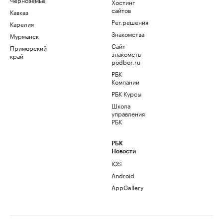
Хостинг
сайтов
Кавказ
Рег.решения
Карелия
Знакомства
Мурманск
Сайт
Приморский
знакомств
край
podbor.ru
РБК
Компании
РБК Курсы
Школа
управления
РБК
РБК
Новости
iOS
Android
AppGallery