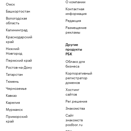
О компании
Омск
Контактная
Башкортостан
информация
Вологодская
Редакция
область
Размещение
Калининград
рекламы
Краснодарский
край
Другие
Нижний
продукты
Новгород
РБК
Пермский край
Облако для
бизнеса
Ростов-на-Дону
Корпоративный
Татарстан
регистратор
Тюмень
доменов
Черноземье
Хостинг
сайтов
Кавказ
Рег.решения
Карелия
Знакомства
Мурманск
Сайт
Приморский
знакомств
край
podbor.ru