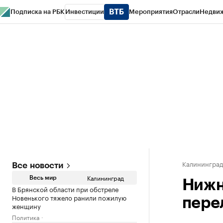
Подписка на РБК
Инвестиции
Мероприятия
Отрасли
Недви
РБК Life
Тренды
Визионеры
Национальные проекты
Город
Стиль
Кр
Спецпроекты СПб
Конференции СПб
Спецпроекты
Проверка конт
Калинингра
Все новости
Калининград
Весь мир
Нижн
В Брянской области при обстреле
Новенького тяжело ранили пожилую
пере
женщину
Политика