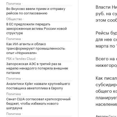
Политика
Власти Ни
Во Внуково ввели прием и отправку
руб. на с
рейсов по согласованию
Общество
этом соо
В ЕС предложили передать
замороженные активы России новой
Рейсы бу
структуре
для нее с
Политика
Как ИИ-агенты и облако
марта по 
трансформируют промышленность:
опыт «Норникеля»
Всего на
РБК и Yandex Cloud
Запорожская АЭС в третий раз за
нижегород
неделю ненадолго потеряла внешнее
питание
Как писа
Политика
Аналитики Kpler назвали крупнейшего
субсидиро
поставщика авиатоплива в Европу
общего ко
Политика
планируе
Сенат США согласовал краткосрочный
населения
бюджет, чтобы избежать нового
шатдауна
Политика
Авторы
Теги