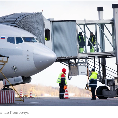
сандр Подгорчук