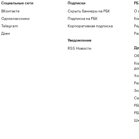
Социальные сети
Подписки
РБ
ВКонтакте
Скрыть баннеры на РБК
О 
Одноклассники
Подписка на РБК
Ко
Telegram
Корпоративная подписка
Ре
Дзен
Ра
Уведомления
RSS Новости
Др
Об
Ко
до
Хо
Ре
Зн
Са
РБ
РБ
Шк