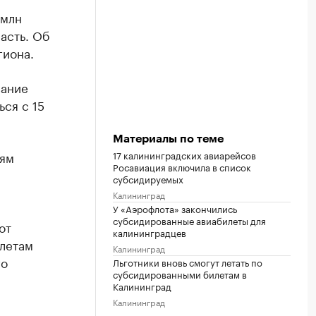
 млн
асть. Об
гиона.
вание
ься с 15
Материалы по теме
17 калининградских авиарейсов
иям
Росавиация включила в список
субсидируемых
Калининград
У «Аэрофлота» закончились
субсидированные авиабилеты для
от
калининградцев
илетам
Калининград
го
Льготники вновь смогут летать по
субсидированными билетам в
Калининград
Калининград