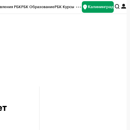
Калининград
вления РБК
РБК Образование
РБК Курсы
рейтинги
Франшизы
Газета
ок наличной валюты
ет