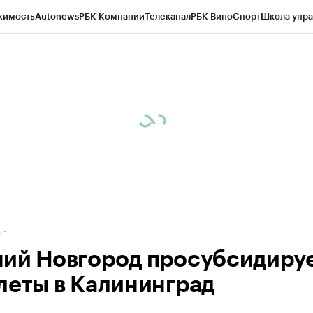
жимость
Autonews
РБК Компании
Телеканал
РБК Вино
Спорт
Школа упра
ипто
РБК Бизнес-среда
Дискуссионный клуб
Исследования
Кредитные 
рагентов
Политика
Экономика
Бизнес
Технологии и медиа
Финансы
Рын
д
ий Новгород просубсидиру
леты в Калининград