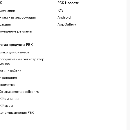
К
РБК Новости
компании
iOS
нтактная информация
Android
дакция
AppGallery
змещение рекламы
угие продукты РБК
лако для бизнеса
рпоративный регистратор
менов
стинг сайтов
г.решения
акомства
йт знакомств podbor.ru
К Компании
К Курсы
ола управления РБК