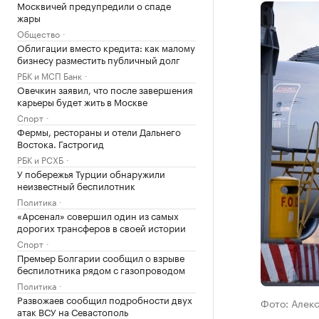
Москвичей предупредили о спаде
жары
Общество
Облигации вместо кредита: как малому
бизнесу разместить публичный долг
РБК и МСП Банк
Овечкин заявил, что после завершения
карьеры будет жить в Москве
Спорт
Фермы, рестораны и отели Дальнего
Востока. Гастрогид
РБК и РСХБ
У побережья Турции обнаружили
неизвестный беспилотник
Политика
«Арсенал» совершил один из самых
дорогих трансферов в своей истории
Спорт
Премьер Болгарии сообщил о взрыве
беспилотника рядом с газопроводом
Политика
Развожаев сообщил подробности двух
Фото: Алек
атак ВСУ на Севастополь