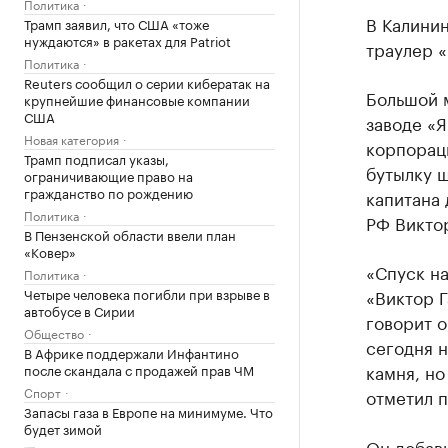
Политика
В Калинин
Трамп заявил, что США «тоже
нуждаются» в ракетах для Patriot
траулер 
Политика
Reuters сообщил о серии кибератак на
Большой 
крупнейшие финансовые компании
США
заводе «
Новая категория
корпораци
Трамп подписал указы,
бутылку ш
ограничивающие право на
гражданство по рождению
капитана 
Политика
РФ Виктор
В Пензенской области ввели план
«Ковер»
«Спуск н
Политика
Четыре человека погибли при взрыве в
«Виктор Г
автобусе в Сирии
говорит о
Общество
сегодня 
В Африке поддержали Инфантино
камня, н
после скандала с продажей прав ЧМ
Спорт
отметил 
Запасы газа в Европе на минимуме. Что
будет зимой
Он добави