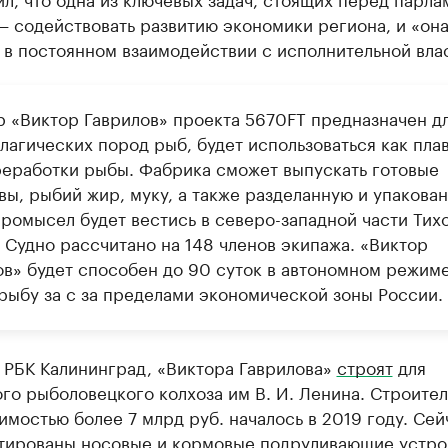
— содействовать развитию экономики региона, и «он
 в постоянном взаимодействии с исполнительной вла
р «Виктор Гаврилов» проекта 5670FT предназначен д
лагических пород рыб, будет использоваться как пла
реработки рыбы. Фабрика сможет выпускать готовые
вы, рыбий жир, муку, а также разделанную и упакова
Промысел будет вестись в северо-западной части Тих
 Судно рассчитано на 148 членов экипажа. «Виктор
ов» будет способен до 90 суток в автономном режим
 рыбу за с за пределами экономической зоны России.
 РБК Калининград, «Виктора Гаврилова»
строят
для
го рыболовецкого колхоза им В. И. Ленина. Строител
имостью более 7 млрд руб. началось в 2019 году. Сей
тированы носовые и кормовые подруливающие устро