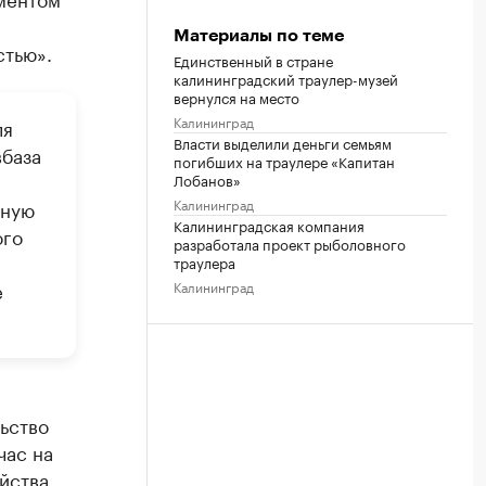
а
Материалы по теме
стью».
Единственный в стране
калининградский траулер-музей
вернулся на место
Калининград
ля
Власти выделили деньги семьям
вбаза
погибших на траулере «Капитан
Лобанов»
Калининград
нную
Калининградская компания
ого
разработала проект рыболовного
траулера
Калининград
е
ьство
час на
йства,