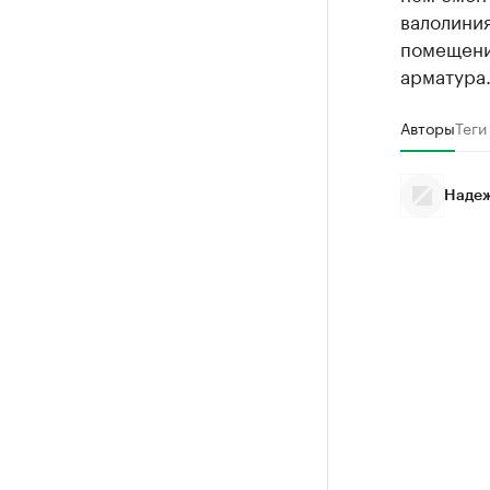
валолини
помещени
арматура
Авторы
Теги
Надеж