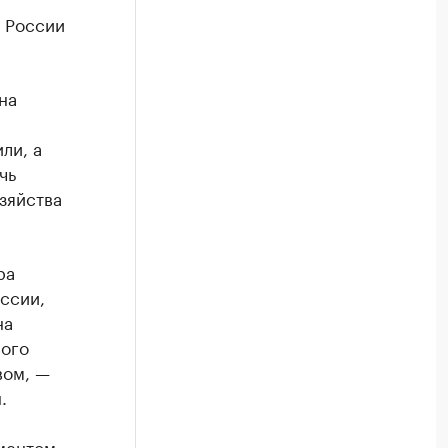
в России
на
ли, а
чь
зяйства
ра
ссии,
на
ного
вом, —
.
аментом