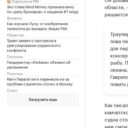
Подписка на РБК
области, 
Экс-глава Mind Money признала вину
по «делу брокеров» о хищении ₽7 млрд
решается
Финансы
Как изучали Луну: от изобретения
телескопа до высадки. Видео РБК
Трауле
Общество
лова пе
Трамп заявил о прогрессе в
урегулировании украинского
для пе
конфликта
консер
Политика
рыбу. 
Гендиректор «ИжАвиа» объявил об
увольнении
океана.
Политика
Гаврил
Матч Первой лиги перенесли из-за
ловить
проблем с вылетом «Сочи» в Москву
Спорт
Загрузить еще
Как писал
камчатско
судна сто
нем смон