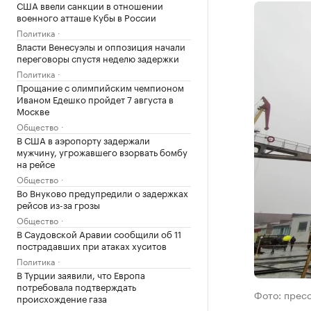
США ввели санкции в отношении
военного атташе Кубы в России
Политика
Власти Венесуэлы и оппозиция начали
переговоры спустя неделю задержки
Политика
Прощание с олимпийским чемпионом
Иваном Едешко пройдет 7 августа в
Москве
Общество
В США в аэропорту задержали
мужчину, угрожавшего взорвать бомбу
на рейсе
Общество
Во Внуково предупредили о задержках
рейсов из-за грозы
Общество
В Саудовской Аравии сообщили об 11
пострадавших при атаках хуситов
Политика
В Турции заявили, что Европа
потребовала подтверждать
Фото: прес
происхождение газа