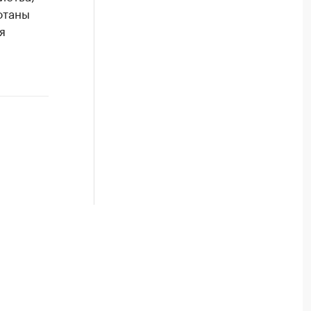
отаны
я