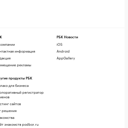
К
РБК Новости
компании
iOS
нтактная информация
Android
дакция
AppGallery
змещение рекламы
угие продукты РБК
лако для бизнеса
рпоративный регистратор
менов
стинг сайтов
г.решения
акомства
йт знакомств podbor.ru