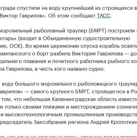
граде спустили на воду крупнейший из строящихся 
«Виктор Гаврилов». Об этом сообщает
ТАСС
.
морозильный рыболовный траулер (БМРТ) построили 
Янтарь» (входит в Объединенную судостроительную
ю, ОСК). Во время церемонии спуска корабль освяти
ампанского о борт разбила Виктория Гаврилова — до
дальнего плавания и почетного работника рыбного хо
а Гаврилова, в честь кого названо судно.
а воду большого морозильного рыболовецкого трауле
аврилов» — самого крупного БМРТ, строящегося в Ро
 том, что небольшая Калининградская область извест
не только своими пляжами и месторождением солнеч
о и высокотехнологичным промышленным производст
председатель Заксобрания региона Андрей Кропоткин
л, что одна из ключевых задач, стоящих перед парл