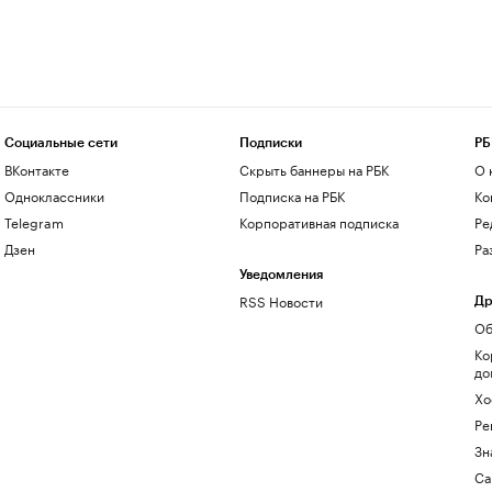
Социальные сети
Подписки
РБ
ВКонтакте
Скрыть баннеры на РБК
О 
Одноклассники
Подписка на РБК
Ко
Telegram
Корпоративная подписка
Ре
Дзен
Ра
Уведомления
RSS Новости
Др
Об
Ко
до
Хо
Ре
Зн
Са