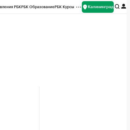
Калининград
вления РБК
РБК Образование
РБК Курсы
рейтинги
Франшизы
Газета
ок наличной валюты