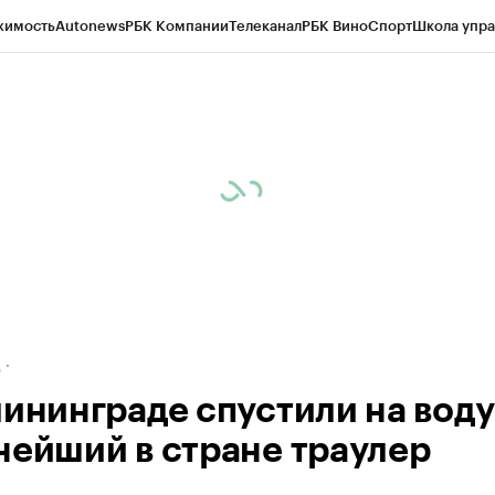
жимость
Autonews
РБК Компании
Телеканал
РБК Вино
Спорт
Школа упра
ипто
РБК Бизнес-среда
Дискуссионный клуб
Исследования
Кредитные 
рагентов
Политика
Экономика
Бизнес
Технологии и медиа
Финансы
Рын
д
лининграде спустили на воду
нейший в стране траулер