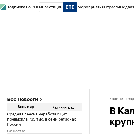
Подписка на РБК
Инвестиции
Мероприятия
Отрасли
Недви
РБК Life
Тренды
Визионеры
Национальные проекты
Город
Стиль
Кр
Спецпроекты СПб
Конференции СПб
Спецпроекты
Проверка конт
Калинингра
Все новости
Калининград
Весь мир
В Ка
Средняя пенсия неработающих
превысила ₽35 тыс. в семи регионах
круп
России
Общество