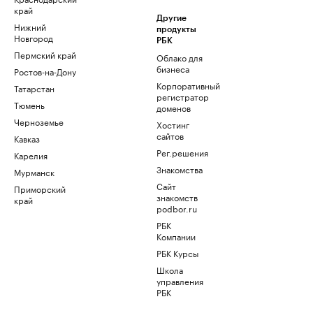
край
Другие
Нижний
продукты
Новгород
РБК
Пермский край
Облако для
бизнеса
Ростов-на-Дону
Корпоративный
Татарстан
регистратор
Тюмень
доменов
Черноземье
Хостинг
сайтов
Кавказ
Рег.решения
Карелия
Знакомства
Мурманск
Сайт
Приморский
знакомств
край
podbor.ru
РБК
Компании
РБК Курсы
Школа
управления
РБК