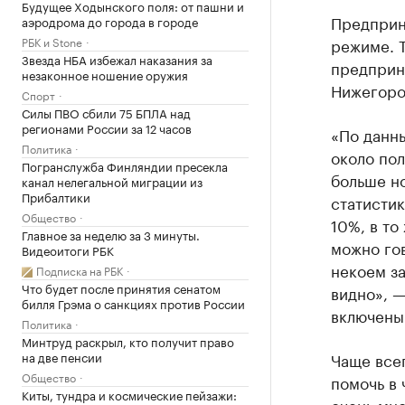
Будущее Ходынского поля: от пашни и
Предприн
аэродрома до города в городе
РБК и Stone
режиме. 
Звезда НБА избежал наказания за
предприн
незаконное ношение оружия
Нижегоро
Спорт
Силы ПВО сбили 75 БПЛА над
регионами России за 12 часов
«По данн
Политика
около пол
Погранслужба Финляндии пресекла
больше но
канал нелегальной миграции из
Прибалтики
статистик
Общество
10%, в то
Главное за неделю за 3 минуты.
можно гов
Видеоитоги РБК
некоем з
Подписка на РБК
Что будет после принятия сенатом
видно», —
билля Грэма о санкциях против России
включены
Политика
Минтруд раскрыл, кто получит право
на две пенсии
Чаще все
Общество
помочь в 
Киты, тундра и космические пейзажи:
очень мно