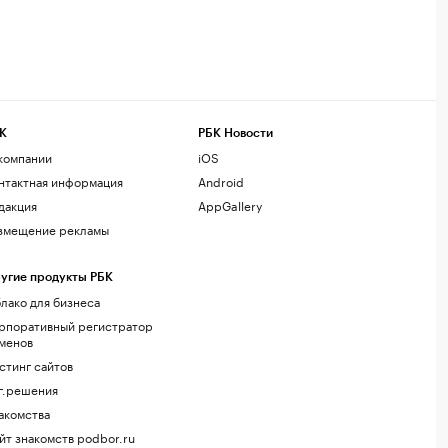
К
РБК Новости
компании
iOS
нтактная информация
Android
дакция
AppGallery
змещение рекламы
угие продукты РБК
лако для бизнеса
рпоративный регистратор
менов
стинг сайтов
г.решения
акомства
йт знакомств podbor.ru