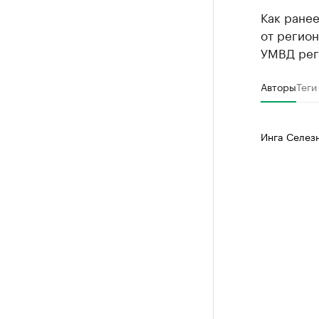
Как ранее
от регио
УМВД реги
Авторы
Теги
Инга Селез