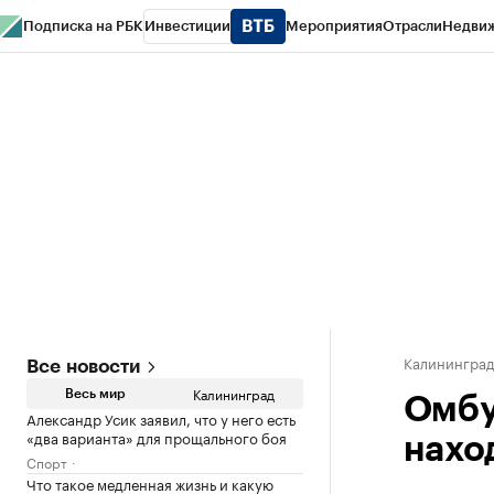
Подписка на РБК
Инвестиции
Мероприятия
Отрасли
Недви
РБК Life
Тренды
Визионеры
Национальные проекты
Город
Стиль
Кр
Спецпроекты СПб
Конференции СПб
Спецпроекты
Проверка конт
Калинингра
Все новости
Калининград
Весь мир
Омбу
Александр Усик заявил, что у него есть
«два варианта» для прощального боя
нахо
Спорт
Что такое медленная жизнь и какую