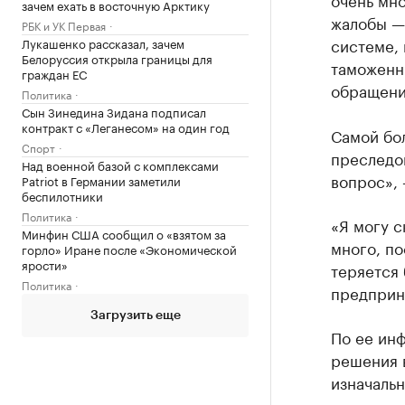
зачем ехать в восточную Арктику
жалобы —
РБК и УК Первая
системе, 
Лукашенко рассказал, зачем
Белоруссия открыла границы для
таможенны
граждан ЕС
обращени
Политика
Сын Зинедина Зидана подписал
контракт с «Леганесом» на один год
Самой бо
Спорт
преследо
Над военной базой с комплексами
вопрос»,
Patriot в Германии заметили
беспилотники
Политика
«Я могу с
Минфин США сообщил о «взятом за
много, по
горло» Иране после «Экономической
ярости»
теряется 
Политика
предприн
Загрузить еще
По ее инф
решения в
изначаль