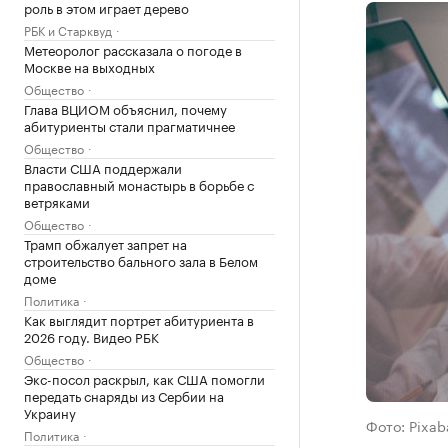
роль в этом играет дерево
РБК и Старквуд
Метеоролог рассказала о погоде в
Москве на выходных
Общество
Глава ВЦИОМ объяснил, почему
абитуриенты стали прагматичнее
Общество
Власти США поддержали
православный монастырь в борьбе с
ветряками
Общество
Трамп обжалует запрет на
строительство бального зала в Белом
доме
Политика
Как выглядит портрет абитуриента в
2026 году. Видео РБК
Общество
Экс-посол раскрыл, как США помогли
передать снаряды из Сербии на
Украину
Фото: Pixab
Политика