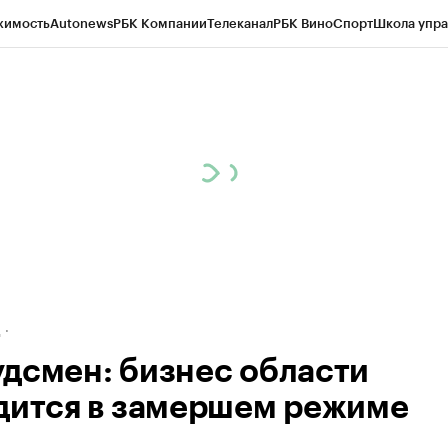
жимость
Autonews
РБК Компании
Телеканал
РБК Вино
Спорт
Школа упра
ипто
РБК Бизнес-среда
Дискуссионный клуб
Исследования
Кредитные 
рагентов
Политика
Экономика
Бизнес
Технологии и медиа
Финансы
Рын
д
дсмен: бизнес области
дится в замершем режиме