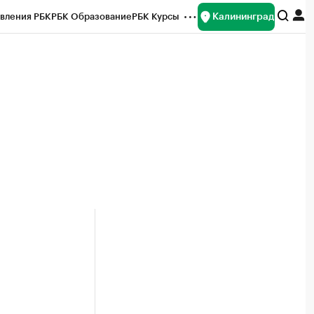
Калининград
вления РБК
РБК Образование
РБК Курсы
рейтинги
Франшизы
Газета
ок наличной валюты