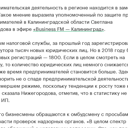
имательская деятельность в регионе находится в за
Такое мнение выразила уполномоченный по защите п
имателей в Калининградской области Светлана
дова в эфире
«Business FM — Калининград»
.
ым налоговой службы, за прошлый год зарегистриров
утора тысяч новых юридических лиц. Но в 2018 году 
вых регистраций — 1800. Если в целом смотреть на
у, то количество юридических лиц немного снижаетс
 же время предпринимателей становится больше. Зде
орить не о спаде предпринимательской деятельности
амершем режиме, поскольку тенденции к росту тоже 
 сказала Нижегородова, отметив, что в статистику не
 ИП.
го бизнесмены обращаются к омбудсмену с просьба
части проверок надзорных органов. «В целом спектр
го обращений с налоговыми вопросами. Это, как пра