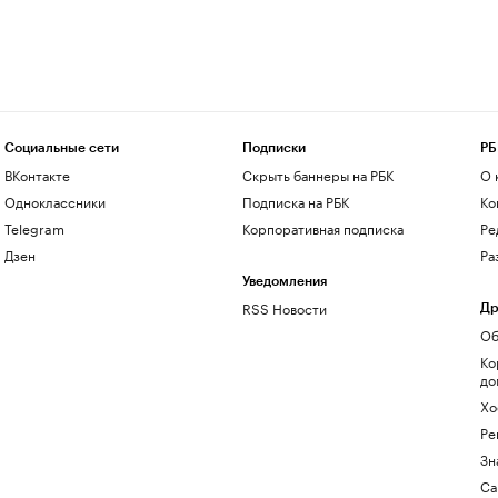
Социальные сети
Подписки
РБ
ВКонтакте
Скрыть баннеры на РБК
О 
Одноклассники
Подписка на РБК
Ко
Telegram
Корпоративная подписка
Ре
Дзен
Ра
Уведомления
RSS Новости
Др
Об
Ко
до
Хо
Ре
Зн
Са