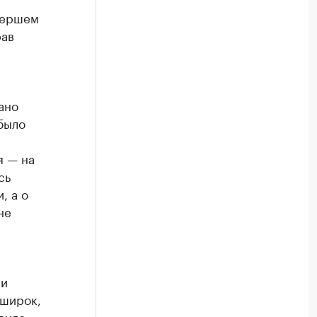
мершем
рав
ано
было
я — на
сь
, а о
не
ми
 широк,
вило,