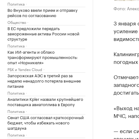
Политика
Фото: Алек
Во Внуково ввели прием и отправку
рейсов по согласованию
3 января 
Общество
В ЕС предложили передать
усиление 
замороженные активы России новой
видимост
структуре
Политика
Как ИИ-агенты и облако
Калининг
трансформируют промышленность:
погодных
опыт «Норникеля»
РБК и Yandex Cloud
Запорожская АЭС в третий раз за
Отмечаетс
неделю ненадолго потеряла внешнее
западного
питание
достигать
Политика
Аналитики Kpler назвали крупнейшего
поставщика авиатоплива в Европу
«Выход н
Политика
МЧС, нап
Сенат США согласовал краткосрочный
бюджет, чтобы избежать нового
шатдауна
— если си
Политика
зданиях и