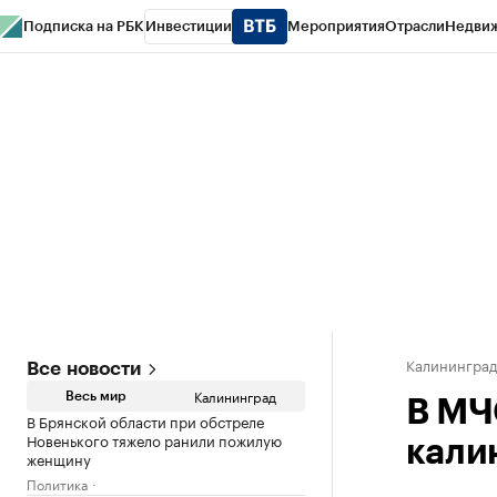
Подписка на РБК
Инвестиции
Мероприятия
Отрасли
Недви
РБК Life
Тренды
Визионеры
Национальные проекты
Город
Стиль
Кр
Спецпроекты СПб
Конференции СПб
Спецпроекты
Проверка конт
Калинингра
Все новости
Калининград
Весь мир
В МЧ
В Брянской области при обстреле
Новенького тяжело ранили пожилую
кали
женщину
Политика