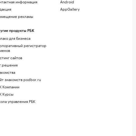
нтактная информация
Android
дакция
AppGallery
змещение рекламы
угие продукты РБК
лако для бизнеса
рпоративный регистратор
менов
стинг сайтов
г.решения
акомства
йт знакомств podbor.ru
К Компании
К Курсы
ола управления РБК