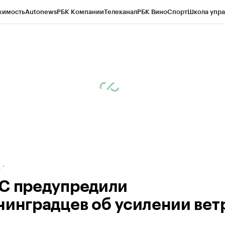
жимость
Autonews
РБК Компании
Телеканал
РБК Вино
Спорт
Школа упра
ипто
РБК Бизнес-среда
Дискуссионный клуб
Исследования
Кредитные 
рагентов
Политика
Экономика
Бизнес
Технологии и медиа
Финансы
Рын
д
С предупредили
нинградцев об усилении вет