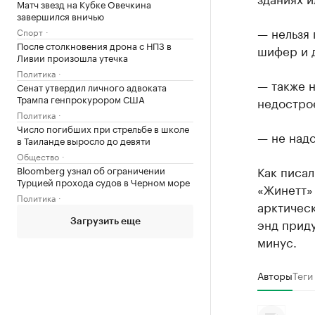
Матч звезд на Кубке Овечкина
завершился вничью
— нельзя 
Спорт
После столкновения дрона с НПЗ в
шифер и 
Ливии произошла утечка
Политика
— также н
Сенат утвердил личного адвоката
Трампа генпрокурором США
недостро
Политика
Число погибших при стрельбе в школе
— не надо
в Таиланде выросло до девяти
Общество
Как писа
Bloomberg узнал об ограничении
Турцией прохода судов в Черном море
«Жинетт
Политика
арктическ
энд приду
Загрузить еще
минус.
Авторы
Теги