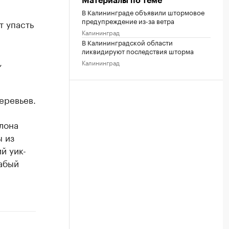
Материалы по теме
В Калининграде объявили штормовое
предупреждение из-за ветра
т упасть
Калининград
В Калининградской области
ликвидируют последствия шторма
,
Калининград
еревьев.
лона
 из
й уик-
лабый