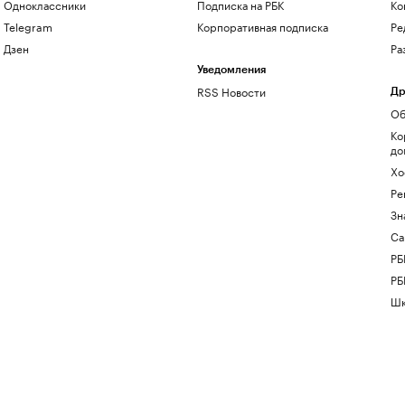
Одноклассники
Подписка на РБК
Ко
Telegram
Корпоративная подписка
Ре
Дзен
Ра
Уведомления
RSS Новости
Др
Об
Ко
до
Хо
Ре
Зн
Са
РБ
РБ
Шк