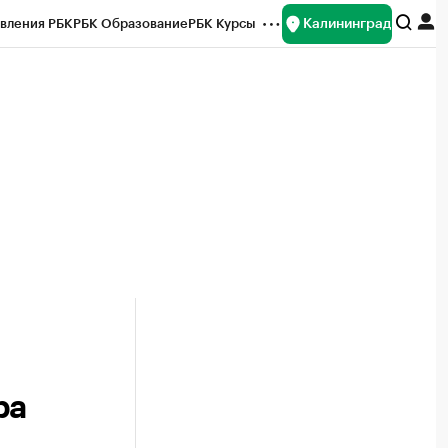
Калининград
вления РБК
РБК Образование
РБК Курсы
рейтинги
Франшизы
Газета
ок наличной валюты
ра