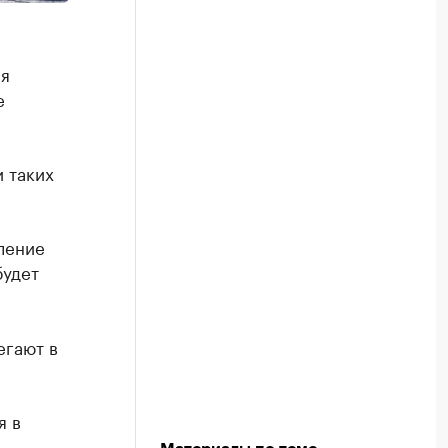
ся
е
 таких
ление
будет
егают в
я в