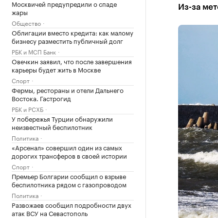
Москвичей предупредили о спаде
Из-за мет
жары
Общество
Облигации вместо кредита: как малому
бизнесу разместить публичный долг
РБК и МСП Банк
Овечкин заявил, что после завершения
карьеры будет жить в Москве
Спорт
Фермы, рестораны и отели Дальнего
Востока. Гастрогид
РБК и РСХБ
У побережья Турции обнаружили
неизвестный беспилотник
Политика
«Арсенал» совершил один из самых
дорогих трансферов в своей истории
Спорт
Премьер Болгарии сообщил о взрыве
беспилотника рядом с газопроводом
Политика
Развожаев сообщил подробности двух
атак ВСУ на Севастополь