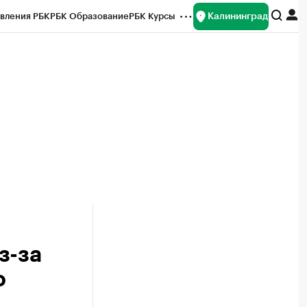
Калининград
вления РБК
РБК Образование
РБК Курсы
рейтинги
Франшизы
Газета
ок наличной валюты
з-за
о