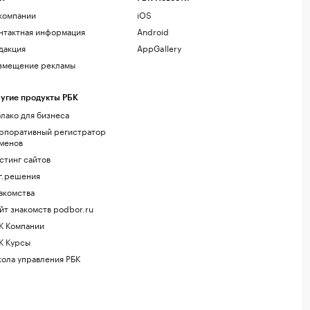
компании
iOS
нтактная информация
Android
дакция
AppGallery
змещение рекламы
угие продукты РБК
лако для бизнеса
рпоративный регистратор
менов
стинг сайтов
г.решения
акомства
йт знакомств podbor.ru
К Компании
К Курсы
ола управления РБК