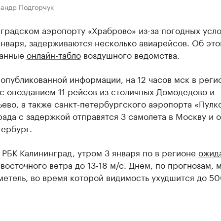
сандр Подгорчук
градском аэропорту «Храброво» из-за погодных усло
января, задерживаются несколько авиарейсов. Об эт
данные
онлайн-табло
воздушного ведомства.
опубликованной информации, на 12 часов мск в реги
с опозданием 11 рейсов из столичных Домодедово и
во, а также санкт-петербургского аэропорта «Пулко
ада с задержкой отправятся 3 самолета в Москву и 
тербург.
 РБК Калининград, утром 3 января по в регионе
ожид
восточного ветра до 13-18 м/с. Днем, по прогнозам, 
метель, во время которой видимость ухудшится до 5