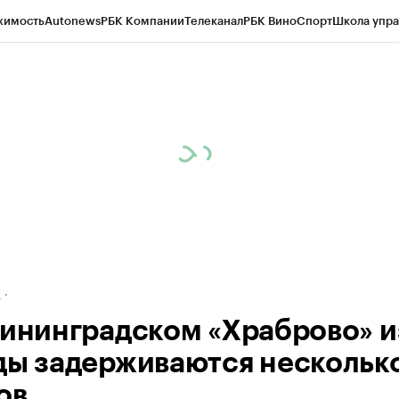
жимость
Autonews
РБК Компании
Телеканал
РБК Вино
Спорт
Школа упра
ипто
РБК Бизнес-среда
Дискуссионный клуб
Исследования
Кредитные 
рагентов
Политика
Экономика
Бизнес
Технологии и медиа
Финансы
Рын
д
лининградском «Храброво» и
ды задерживаются нескольк
ов