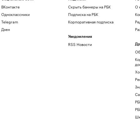
ВКонтакте
Скрыть баннеры на РБК
О 
Одноклассники
Подписка на РБК
Ко
Telegram
Корпоративная подписка
Ре
Дзен
Ра
Уведомления
RSS Новости
Др
Об
Ко
до
Хо
Ре
Зн
Са
РБ
РБ
Шк