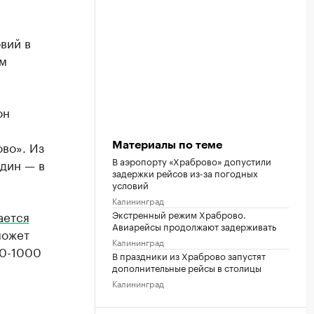
вий в
ом
он
во». Из
Материалы по теме
В аэропорту «Храброво» допустили
один — в
задержки рейсов из-за погодных
условий
Калининград
ается
Экстренный режим Храброво.
Авиарейсы продолжают задерживать
может
Калининград
00-1000
В праздники из Храброво запустят
дополнительные рейсы в столицы
Калининград