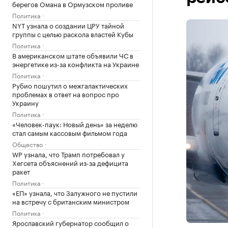
берегов Омана в Ормузском проливе
Политика
NYT узнала о создании ЦРУ тайной
группы с целью раскола властей Кубы
Политика
В американском штате объявили ЧС в
энергетике из-за конфликта на Украине
Политика
Рубио пошутил о межгалактических
проблемах в ответ на вопрос про
Украину
Политика
«Человек-паук: Новый день» за неделю
стал самым кассовым фильмом года
Общество
WP узнала, что Трамп потребовал у
Хегсета объяснений из-за дефицита
ракет
Политика
«ЕП» узнала, что Залужного не пустили
на встречу с британским министром
Политика
Ярославский губернатор сообщил о