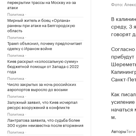
перекрытии трассы на Москву из-за
Фото: Алек
атаки
Политика
В калинин
Мирный житель и боец «Орлана»
ранены при атаке на Белгородскую
среду, 3 
область
говорят 
Политика
Трамп объяснил, почему предпочитает
Согласно 
сделку с Ираном войне
Политика
прибудут 
Киев раскрыл «колоссальную сумму»
Шереметье
бюджетной помощи от Запада с 2022
Калинингр
года
Санкт-Пе
Политика
Число закрытых за ночь российских
аэропортов выросло до восьми
Как писал
Политика
усиление 
Залужный заявил, что Киев исчерпал
ресурс вооружений в конфликте
начаться 
Политика
м.
Лантратова заявила, что судьба более
300 курян неизвестна после вторжения
Авторы
Теги
Политика