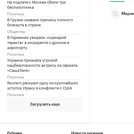
На подлете к Москве сбили три
беспилотника
Политика
Марин
В Грузии назвали причину полного
блэкаута в стране
Общество
В Германии увидели «сценарий
теракта» в инциденте с дроном в
аэропорту
Политика
Украина признала угрозой
нацбезопасности актрису из сериала
«СашаТаня»
Политика
Reuters раскрыл одну из крупнейших
уступок Ирану в конфликте с США
Политика
Загрузить еще
Рубрики
Новости регионов