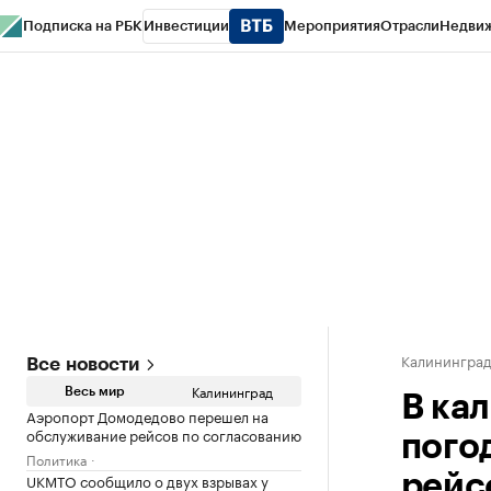
Подписка на РБК
Инвестиции
Мероприятия
Отрасли
Недви
РБК Life
Тренды
Визионеры
Национальные проекты
Город
Стиль
Кр
Спецпроекты СПб
Конференции СПб
Спецпроекты
Проверка конт
Калинингра
Все новости
Калининград
Весь мир
В ка
Аэропорт Домодедово перешел на
обслуживание рейсов по согласованию
пого
Политика
UKMTO сообщило о двух взрывах у
рейс