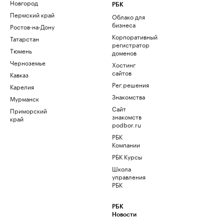
Новгород
РБК
Пермский край
Облако для
бизнеса
Ростов-на-Дону
Корпоративный
Татарстан
регистратор
Тюмень
доменов
Черноземье
Хостинг
сайтов
Кавказ
Рег.решения
Карелия
Знакомства
Мурманск
Сайт
Приморский
знакомств
край
podbor.ru
РБК
Компании
РБК Курсы
Школа
управления
РБК
РБК
Новости