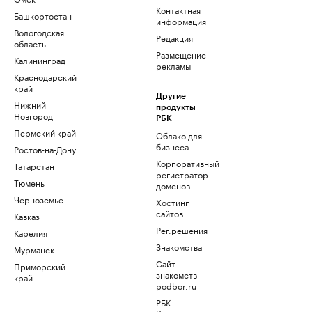
Контактная
Башкортостан
информация
Вологодская
Редакция
область
Размещение
Калининград
рекламы
Краснодарский
край
Другие
Нижний
продукты
Новгород
РБК
Пермский край
Облако для
бизнеса
Ростов-на-Дону
Корпоративный
Татарстан
регистратор
Тюмень
доменов
Черноземье
Хостинг
сайтов
Кавказ
Рег.решения
Карелия
Знакомства
Мурманск
Сайт
Приморский
знакомств
край
podbor.ru
РБК