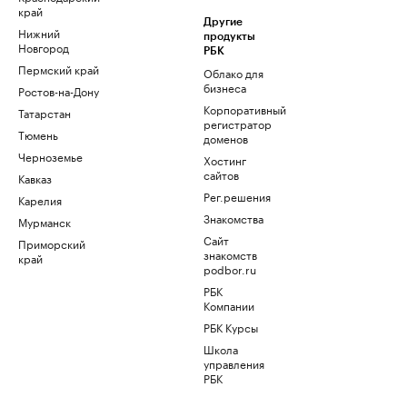
край
Другие
Нижний
продукты
Новгород
РБК
Пермский край
Облако для
бизнеса
Ростов-на-Дону
Корпоративный
Татарстан
регистратор
Тюмень
доменов
Черноземье
Хостинг
сайтов
Кавказ
Рег.решения
Карелия
Знакомства
Мурманск
Сайт
Приморский
знакомств
край
podbor.ru
РБК
Компании
РБК Курсы
Школа
управления
РБК