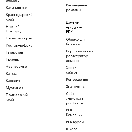
Размещение
Калининград
рекламы
Краснодарский
край
Другие
Нижний
продукты
Новгород
РБК
Пермский край
Облако для
бизнеса
Ростов-на-Дону
Корпоративный
Татарстан
регистратор
Тюмень
доменов
Черноземье
Хостинг
сайтов
Кавказ
Рег.решения
Карелия
Знакомства
Мурманск
Сайт
Приморский
знакомств
край
podbor.ru
РБК
Компании
РБК Курсы
Школа