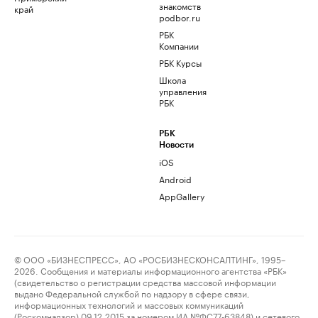
знакомств
край
podbor.ru
РБК
Компании
РБК Курсы
Школа
управления
РБК
РБК
Новости
iOS
Android
AppGallery
© ООО «БИЗНЕСПРЕСС», АО «РОСБИЗНЕСКОНСАЛТИНГ», 1995–
2026. Сообщения и материалы информационного агентства «РБК»
(свидетельство о регистрации средства массовой информации
выдано Федеральной службой по надзору в сфере связи,
информационных технологий и массовых коммуникаций
(Роскомнадзор) 09.12.2015 за номером ИА №ФС77-63848) и сетевого