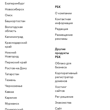
Екатеринбург
РБК
Новосибирск
О компании
Омск
Контактная
Башкортостан
информация
Вологодская
Редакция
область
Размещение
Калининград
рекламы
Краснодарский
край
Другие
Нижний
продукты
Новгород
РБК
Пермский край
Облако для
бизнеса
Ростов-на-Дону
Корпоративный
Татарстан
регистратор
Тюмень
доменов
Черноземье
Хостинг
сайтов
Кавказ
Рег.решения
Карелия
Знакомства
Мурманск
Сайт
Приморский