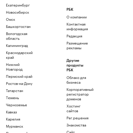
Екатеринбург
РБК
Новосибирск
О компании
Омск
Контактная
Башкортостан
информация
Вологодская
Редакция
область
Размещение
Калининград
рекламы
Краснодарский
край
Другие
Нижний
продукты
Новгород
РБК
Пермский край
Облако для
бизнеса
Ростов-на-Дону
Корпоративный
Татарстан
регистратор
Тюмень
доменов
Черноземье
Хостинг
сайтов
Кавказ
Рег.решения
Карелия
Знакомства
Мурманск
Сайт
Приморский