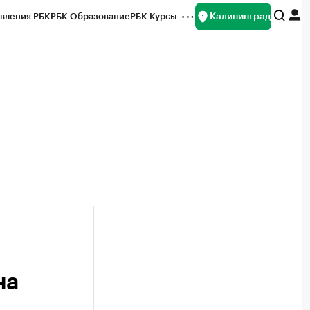
Калининград
вления РБК
РБК Образование
РБК Курсы
рейтинги
Франшизы
Газета
ок наличной валюты
на