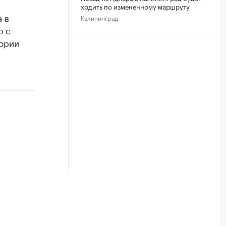
ходить по измененному маршруту
 в
Калининград
о с
тории