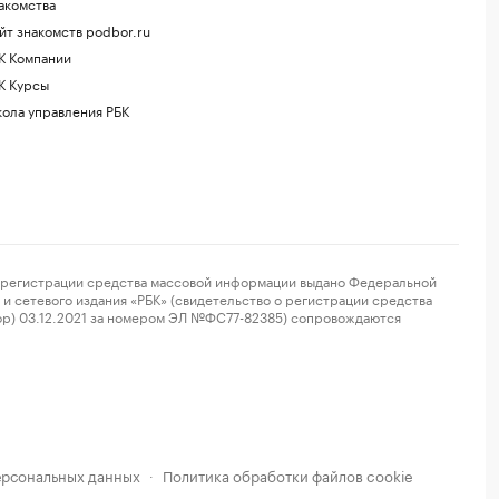
акомства
йт знакомств podbor.ru
К Компании
К Курсы
ола управления РБК
регистрации средства массовой информации выдано Федеральной
и сетевого издания «РБК» (свидетельство о регистрации средства
ор) 03.12.2021 за номером ЭЛ №ФС77-82385) сопровождаются
ерсональных данных
Политика обработки файлов cookie
·