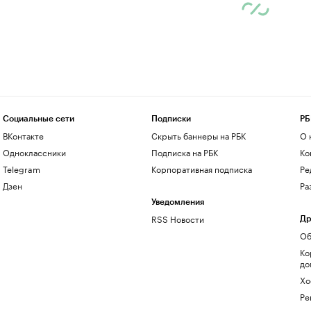
Социальные сети
Подписки
РБ
ВКонтакте
Скрыть баннеры на РБК
О 
Одноклассники
Подписка на РБК
Ко
Telegram
Корпоративная подписка
Ре
Дзен
Ра
Уведомления
RSS Новости
Др
Об
Ко
до
Хо
Ре