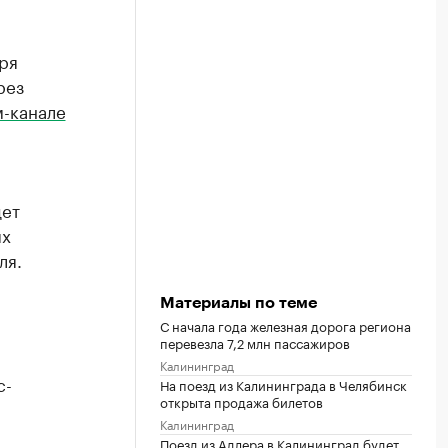
ря
рез
м-канале
дет
ях
ля.
Материалы по теме
С начала года железная дорога региона
перевезла 7,2 млн пассажиров
Калининград
с-
На поезд из Калининграда в Челябинск
открыта продажа билетов
Калининград
Поезд из Адлера в Калининград будет