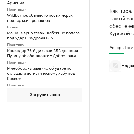
Армении
Политика
Как писал
Wildberries объявил о новых мерах
самый за
поддержки продавцов
обеспече
Бизнес
Курской 
Машина врио главы Шебекино попала
под удар FPV‑дрона ВСУ
Политика
Авторы
Теги
Командир 76-й дивизии ВДВ доложил
Путину об обстановке у Доброполья
Политика
Надеж
Минобороны заявило об ударе по
складам и логистическому хабу под
Киевом
Политика
Загрузить еще