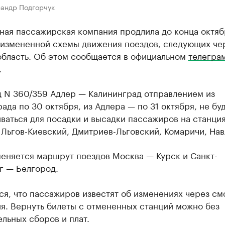
сандр Подгорчук
ная пассажирская компания продлила до конца октяб
 измененной схемы движения поездов, следующих че
область. Об этом сообщается в официальном
телегра
.
д N 360/359 Адлер — Калининград отправлением из
ада по 30 октября, из Адлера — по 31 октября, не бу
ваться для посадки и высадки пассажиров на станци
 Льгов-Киевский, Дмитриев-Льговский, Комаричи, Нав
меняется маршрут поездов Москва — Курск и Санкт-
г — Белгород.
я, что пассажиров известят об изменениях через см
я. Вернуть билеты с отмененных станций можно без
льных сборов и плат.