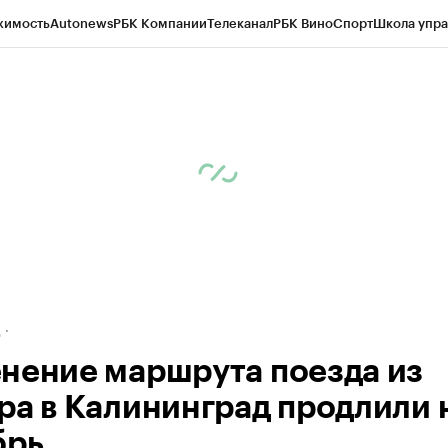
жимость
Autonews
РБК Компании
Телеканал
РБК Вино
Спорт
Школа упра
ипто
РБК Бизнес-среда
Дискуссионный клуб
Исследования
Кредитные 
рагентов
Политика
Экономика
Бизнес
Технологии и медиа
Финансы
Рын
д
нение маршрута поезда из
ра в Калининград продлили 
брь