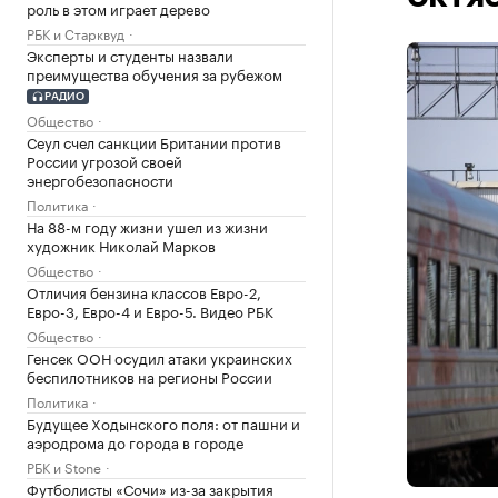
роль в этом играет дерево
РБК и Старквуд
Эксперты и студенты назвали
преимущества обучения за рубежом
РАДИО
Общество
Сеул счел санкции Британии против
России угрозой своей
энергобезопасности
Политика
На 88-м году жизни ушел из жизни
художник Николай Марков
Общество
Отличия бензина классов Евро-2,
Евро-3, Евро-4 и Евро-5. Видео РБК
Общество
Генсек ООН осудил атаки украинских
беспилотников на регионы России
Политика
Будущее Ходынского поля: от пашни и
аэродрома до города в городе
РБК и Stone
Футболисты «Сочи» из-за закрытия