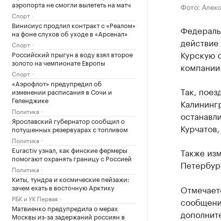
аэропорта не смогли вылететь на матч
Фото: Алек
Спорт
Винисиус продлил контракт с «Реалом»
Федераль
на фоне слухов об уходе в «Арсенал»
действие
Спорт
Курскую 
Российский прыгун в воду взял второе
золото на чемпионате Европы
компании
Спорт
«Аэрофлот» предупредил об
Так, поез
изменении расписания в Сочи и
Геленджике
Калинингр
Политика
останавли
Ярославский губернатор сообщил о
Курчатов,
потушенных резервуарах с топливом
Политика
Euractiv узнал, как финские фермеры
Также из
помогают охранять границу с Россией
Петербур
Политика
Киты, тундра и космические пейзажи:
зачем ехать в восточную Арктику
Отмечаетс
РБК и УК Первая
сообщени
Матвиенко предупредила о мерах
дополните
Москвы из-за задержаний россиян в