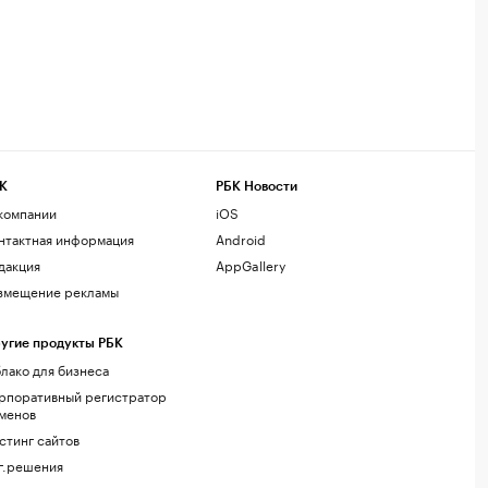
К
РБК Новости
компании
iOS
нтактная информация
Android
дакция
AppGallery
змещение рекламы
угие продукты РБК
лако для бизнеса
рпоративный регистратор
менов
стинг сайтов
г.решения