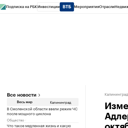
Подписка на РБК
Инвестиции
Мероприятия
Отрасли
Недви
РБК Life
Тренды
Визионеры
Национальные проекты
Город
Стиль
Кр
Спецпроекты СПб
Конференции СПб
Спецпроекты
Проверка конт
Калинингра
Все новости
Калининград
Весь мир
Изме
В Смоленской области ввели режим ЧС
после мощного циклона
Адле
Общество
Что такое медленная жизнь и какую
октя