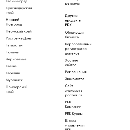
Калининград
рекламы
Краснодарский
край
Другие
Нижний
продукты
Новгород
РБК
Пермский край
Облако для
бизнеса
Ростов-на-Дону
Корпоративный
Татарстан
регистратор
Тюмень
доменов
Черноземье
Хостинг
сайтов
Кавказ
Рег.решения
Карелия
Знакомства
Мурманск
Сайт
Приморский
знакомств
край
podbor.ru
РБК
Компании
РБК Курсы
Школа
управления
РБК