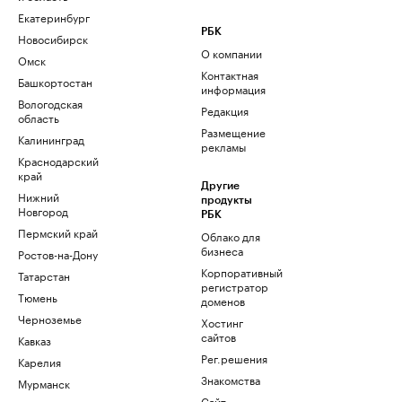
Екатеринбург
РБК
Новосибирск
О компании
Омск
Контактная
Башкортостан
информация
Вологодская
Редакция
область
Размещение
Калининград
рекламы
Краснодарский
край
Другие
Нижний
продукты
Новгород
РБК
Пермский край
Облако для
бизнеса
Ростов-на-Дону
Корпоративный
Татарстан
регистратор
Тюмень
доменов
Черноземье
Хостинг
сайтов
Кавказ
Рег.решения
Карелия
Знакомства
Мурманск
Сайт