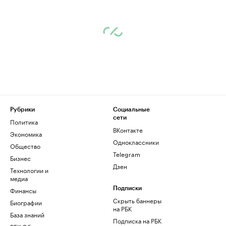
Рубрики
Социальные
сети
Политика
ВКонтакте
Экономика
Одноклассники
Общество
Telegram
Бизнес
Дзен
Технологии и
медиа
Финансы
Подписки
Скрыть баннеры
Биографии
на РБК
База знаний
Подписка на РБК