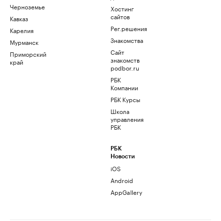
Черноземье
Хостинг
сайтов
Кавказ
Рег.решения
Карелия
Знакомства
Мурманск
Сайт
Приморский
знакомств
край
podbor.ru
РБК
Компании
РБК Курсы
Школа
управления
РБК
РБК
Новости
iOS
Android
AppGallery