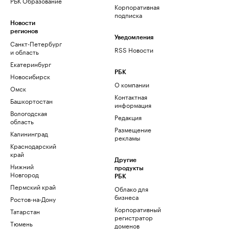
РБК Образование
Корпоративная
подписка
Новости
регионов
Уведомления
Санкт-Петербург
RSS Новости
и область
Екатеринбург
РБК
Новосибирск
О компании
Омск
Контактная
Башкортостан
информация
Вологодская
Редакция
область
Размещение
Калининград
рекламы
Краснодарский
край
Другие
Нижний
продукты
Новгород
РБК
Пермский край
Облако для
бизнеса
Ростов-на-Дону
Корпоративный
Татарстан
регистратор
Тюмень
доменов