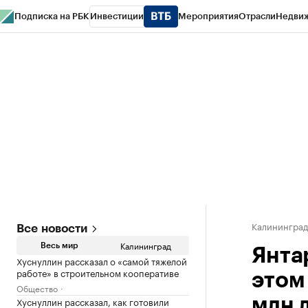
Подписка на РБК
Инвестиции
Мероприятия
Отрасли
Недви
РБК Life
Тренды
Визионеры
Национальные проекты
Город
Стиль
Кр
Спецпроекты СПб
Конференции СПб
Спецпроекты
Проверка конт
Калинингра
Все новости
Калининград
Весь мир
Янта
Хуснуллин рассказал о «самой тяжелой
работе» в строительном кооперативе
этом
Общество
Хуснуллин рассказал, как готовили
млн 