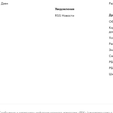
Дзен
Ра
Уведомления
RSS Новости
Др
Об
Ко
до
Хо
Ре
Зн
Са
РБ
РБ
Шк
ения и материалы информационного агентства «РБК» (свидетельство о 