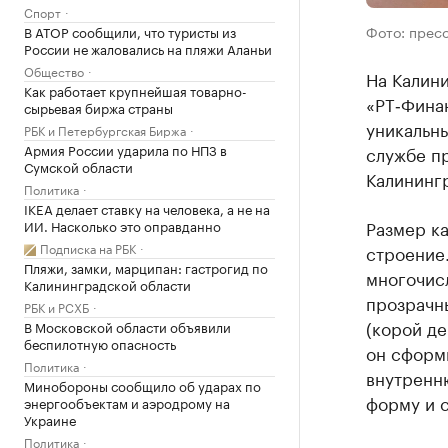
Спорт
Фото: прес
В АТОР сообщили, что туристы из
России не жаловались на пляжи Аланьи
Общество
На Калини
Как работает крупнейшая товарно-
«РТ‑Фина
сырьевая биржа страны
уникальны
РБК и Петербургская Биржа
Армия России ударила по НПЗ в
службе пр
Сумской области
Калининг
Политика
IKEA делает ставку на человека, а не на
Размер ка
ИИ. Насколько это оправданно
Подписка на РБК
строение.
Пляжи, замки, марципан: гастрогид по
многочис
Калининградской области
прозрачн
РБК и РСХБ
(корой де
В Московской области объявили
беспилотную опасность
он сформ
Политика
внутренню
Минобороны сообщило об ударах по
форму и с
энергообъектам и аэродрому на
Украине
Политика