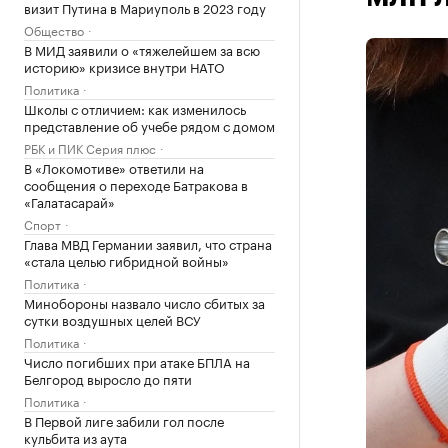
визит Путина в Мариуполь в 2023 году
Общество
В МИД заявили о «тяжелейшем за всю
историю» кризисе внутри НАТО
Политика
Школы с отличием: как изменилось
представление об учебе рядом с домом
РБК и ПИК Серия плюс
В «Локомотиве» ответили на
сообщения о переходе Батракова в
«Галатасарай»
Спорт
Глава МВД Германии заявил, что страна
«стала целью гибридной войны»
Политика
Минобороны назвало число сбитых за
сутки воздушных целей ВСУ
Политика
Число погибших при атаке БПЛА на
Белгород выросло до пяти
Политика
В Первой лиге забили гол после
кульбита из аута