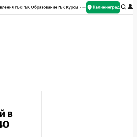
Калининград
вления РБК
РБК Образование
РБК Курсы
рейтинги
Франшизы
Газета
ок наличной валюты
й в
40