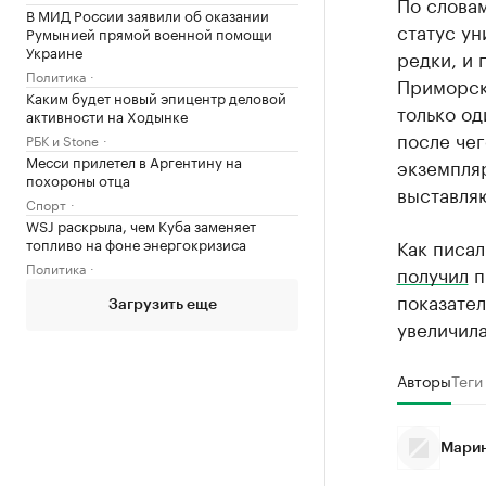
По слова
В МИД России заявили об оказании
статус ун
Румынией прямой военной помощи
Украине
редки, и 
Политика
Приморск
Каким будет новый эпицентр деловой
только од
активности на Ходынке
после чег
РБК и Stone
Месси прилетел в Аргентину на
экземпля
похороны отца
выставляю
Спорт
WSJ раскрыла, чем Куба заменяет
топливо на фоне энергокризиса
Как писал
Политика
получил
п
показател
Загрузить еще
увеличила
Авторы
Теги
Марин