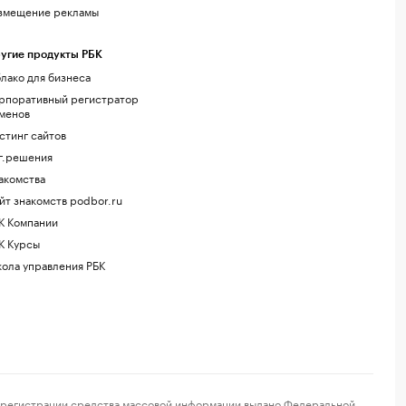
змещение рекламы
угие продукты РБК
лако для бизнеса
рпоративный регистратор
менов
стинг сайтов
г.решения
акомства
йт знакомств podbor.ru
К Компании
К Курсы
ола управления РБК
регистрации средства массовой информации выдано Федеральной