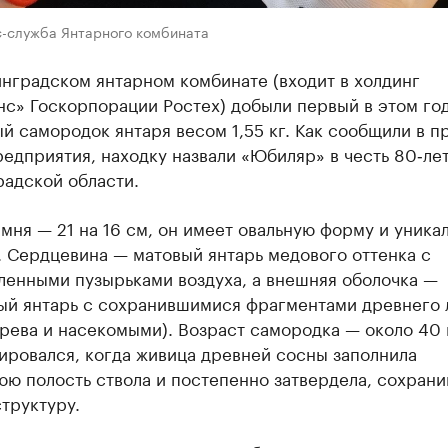
с-служба Янтарного комбината
нградском янтарном комбинате (входит в холдинг
нс» Госкорпорации Ростех) добыли первый в этом го
й самородок янтаря весом 1,55 кг. Как сообщили в п
едприятия, находку назвали «Юбиляр» в честь 80‑ле
радской области.
мня — 21 на 16 см, он имеет овальную форму и уника
 Сердцевина — матовый янтарь медового оттенка с
ленными пузырьками воздуха, а внешняя оболочка —
ый янтарь с сохранившимися фрагментами древнего 
рева и насекомыми). Возраст самородка — около 40 
ировался, когда живица древней сосны заполнила
ю полость ствола и постепенно затвердела, сохрани
труктуру.