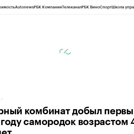
жимость
Autonews
РБК Компании
Телеканал
РБК Вино
Спорт
Школа упра
ипто
РБК Бизнес-среда
Дискуссионный клуб
Исследования
Кредитные 
рагентов
Политика
Экономика
Бизнес
Технологии и медиа
Финансы
Рын
д
рный комбинат добыл первы
 году самородок возрастом 
лет