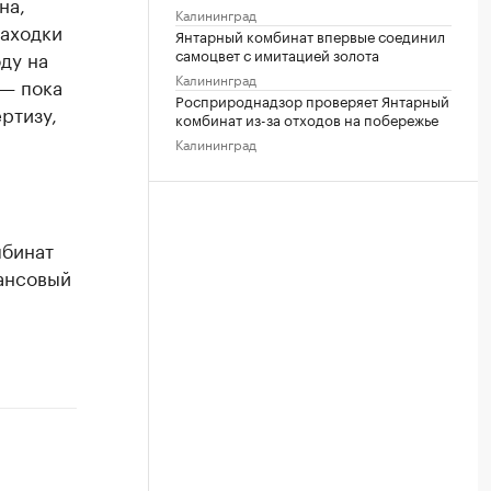
на,
Калининград
находки
Янтарный комбинат впервые соединил
самоцвет с имитацией золота
ду на
Калининград
— пока
Росприроднадзор проверяет Янтарный
ртизу,
комбинат из-за отходов на побережье
Калининград
мбинат
нансовый