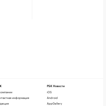
К
РБК Новости
компании
iOS
нтактная информация
Android
дакция
AppGallery