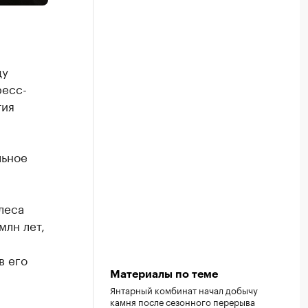
ду
ресс-
тия
льное
леса
млн лет,
в его
Материалы по теме
Янтарный комбинат начал добычу
камня после сезонного перерыва