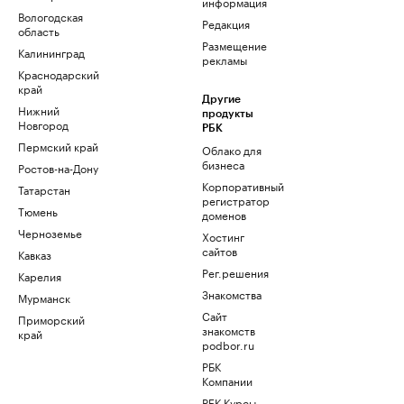
информация
Вологодская
Редакция
область
Размещение
Калининград
рекламы
Краснодарский
край
Другие
Нижний
продукты
Новгород
РБК
Пермский край
Облако для
бизнеса
Ростов-на-Дону
Корпоративный
Татарстан
регистратор
Тюмень
доменов
Черноземье
Хостинг
сайтов
Кавказ
Рег.решения
Карелия
Знакомства
Мурманск
Сайт
Приморский
знакомств
край
podbor.ru
РБК
Компании
РБК Курсы