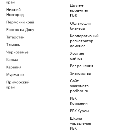
край
Другие
Нижний
продукты
Новгород
РБК
Пермский край
Облако для
бизнеса
Ростов-на-Дону
Корпоративный
Татарстан
регистратор
Тюмень
доменов
Черноземье
Хостинг
сайтов
Кавказ
Рег.решения
Карелия
Знакомства
Мурманск
Сайт
Приморский
знакомств
край
podbor.ru
РБК
Компании
РБК Курсы
Школа
управления
РБК