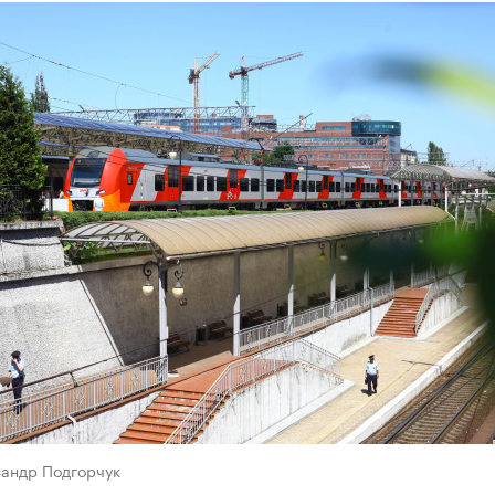
сандр Подгорчук