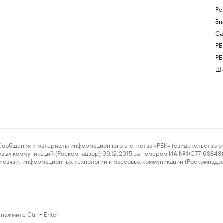
Ре
Зн
Са
РБ
РБ
Шк
ения и материалы информационного агентства «РБК» (свидетельство о 
овых коммуникаций (Роскомнадзор) 09.12.2015 за номером ИА №ФС77-63848) 
 связи, информационных технологий и массовых коммуникаций (Роскомнадз
нажмите Ctrl + Enter