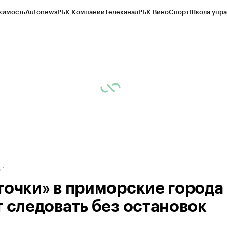
жимость
Autonews
РБК Компании
Телеканал
РБК Вино
Спорт
Школа упра
ипто
РБК Бизнес-среда
Дискуссионный клуб
Исследования
Кредитные 
рагентов
Политика
Экономика
Бизнес
Технологии и медиа
Финансы
Рын
д
точки» в приморские города
т следовать без остановок