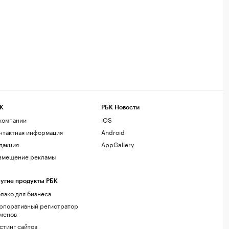
К
РБК Новости
компании
iOS
нтактная информация
Android
дакция
AppGallery
змещение рекламы
угие продукты РБК
лако для бизнеса
рпоративный регистратор
менов
стинг сайтов