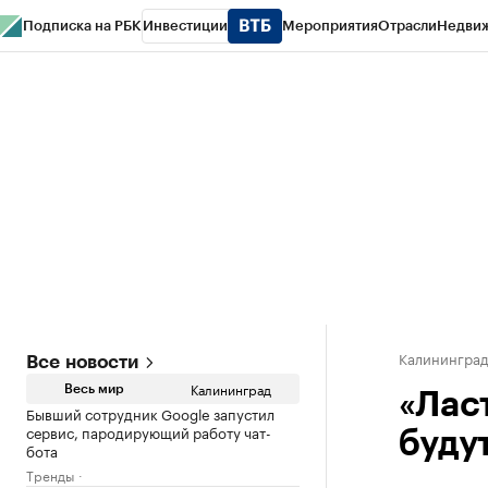
Подписка на РБК
Инвестиции
Мероприятия
Отрасли
Недви
РБК Life
Тренды
Визионеры
Национальные проекты
Город
Стиль
Кр
Спецпроекты СПб
Конференции СПб
Спецпроекты
Проверка конт
Калинингра
Все новости
Калининград
Весь мир
«Лас
Бывший сотрудник Google запустил
сервис, пародирующий работу чат-
буду
бота
Тренды