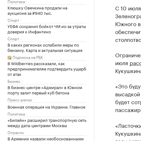
Политика
С 10 июл
Клюшку Овечкина продали на
аукционе за ₽940 тыс.
Зеленогра
Спорт
Южного во
УЕФА сохранил бойкот ЧМ из-за утраты
обеспечит
доверия к Инфантино
столпотво
Спорт
В каких регионах ослабили меры по
бензину. Карта и актуальная ситуация
Ограниче
Подписка на РБК
июля
рас
В Wildberries рассказали, как
предпринимателям подтвердить ущерб
Кукушкин
от атак
Бизнес
«Это буду
В бизнес-центре «Адмирал» в Южном
порту залит первый куб бетона
высадкой
Пресс-релиз
будет сот
Военная операция на Украине. Главное
пассажир
Политика
«Билайн» расширил транспортную сеть
«Ласточки
между дата-центрами Москвы
Кукушкина
Отрасли
В Армении назвали необоснованными
году оста