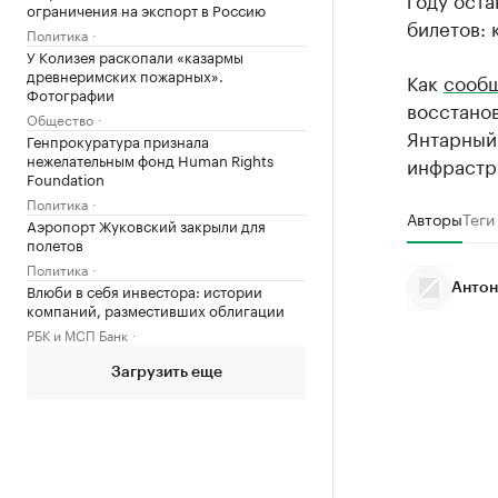
ограничения на экспорт в Россию
билетов: 
Политика
У Колизея раскопали «казармы
древнеримских пожарных».
Как
сооб
Фотографии
восстано
Общество
Янтарный.
Генпрокуратура признала
нежелательным фонд Human Rights
инфрастр
Foundation
Политика
Авторы
Теги
Аэропорт Жуковский закрыли для
полетов
Политика
Влюби в себя инвестора: истории
Антон
компаний, разместивших облигации
РБК и МСП Банк
Загрузить еще