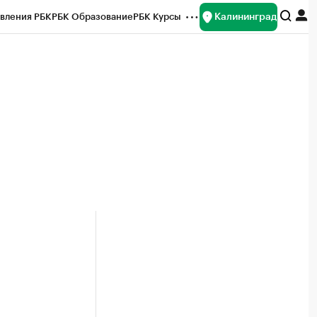
Калининград
вления РБК
РБК Образование
РБК Курсы
рейтинги
Франшизы
Газета
ок наличной валюты