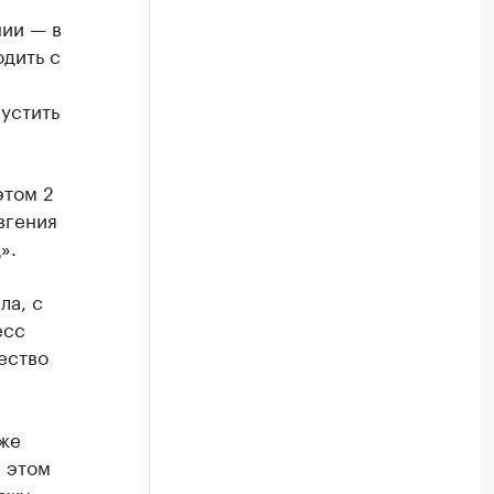
ии — в
одить с
пустить
этом 2
вгения
».
ла, с
есс
ество
кже
в этом
ажу