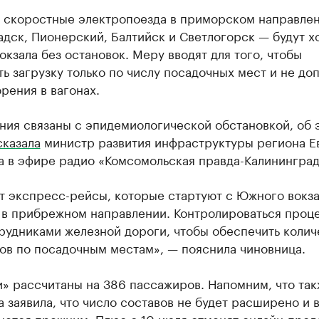
я скоростные электропоезда в приморском направлен
дск, Пионерский, Балтийск и Светлогорск — будут х
кзала без остановок. Меру вводят для того, чтобы
ь загрузку только по числу посадочных мест и не до
рения в вагонах.
ния связаны с эпидемиологической обстановкой, об 
сказала
министр развития инфраструктуры региона Е
а в эфире радио «Комсомольская правда-Калининград
т экспресс-рейсы, которые стартуют с Южного вокза
 в прибрежном направлении. Контролироваться проц
рудниками железной дороги, чтобы обеспечить колич
ов по посадочным местам», — пояснила чиновница.
» рассчитаны на 386 пассажиров. Напомним, что та
 заявила, что число составов не будет расширено и 
нется прежним. Плюс с 10 июля отменят онлайн-прод