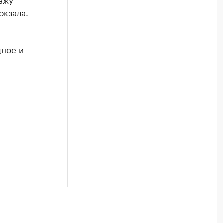
окзала.
дное и