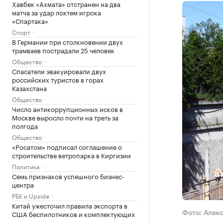
Хавбек «Ахмата» отстранен на два
матча за удар локтем игрока
«Спартака»
Спорт
В Германии при столкновении двух
трамваев пострадали 25 человек
Общество
Спасатели эвакуировали двух
российских туристов в горах
Казахстана
Общество
Число антикоррупционных исков в
Москве выросло почти на треть за
полгода
Общество
«Росатом» подписал соглашение о
строительстве ветропарка в Киргизии
Политика
Семь признаков успешного бизнес-
центра
РБК и Upside
Китай ужесточил правила экспорта в
Фото: Алек
США беспилотников и комплектующих