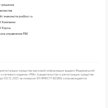
г.решения
акомства
йт знакомств podbor.ru
К Компании
К Курсы
ола управления РБК
регистрации средства массовой информации выдано Федеральной
и сетевого издания «РБК» (свидетельство о регистрации средства
ор) 03.12.2021 за номером ЭЛ №ФС77-82385) сопровождаются