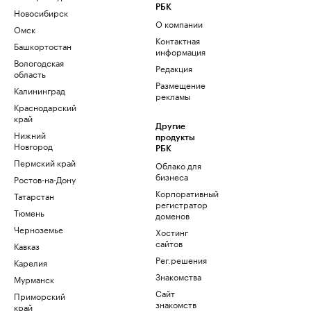
РБК
Новосибирск
О компании
Омск
Контактная
Башкортостан
информация
Вологодская
Редакция
область
Размещение
Калининград
рекламы
Краснодарский
край
Другие
Нижний
продукты
Новгород
РБК
Пермский край
Облако для
бизнеса
Ростов-на-Дону
Корпоративный
Татарстан
регистратор
Тюмень
доменов
Черноземье
Хостинг
сайтов
Кавказ
Рег.решения
Карелия
Знакомства
Мурманск
Сайт
Приморский
знакомств
край