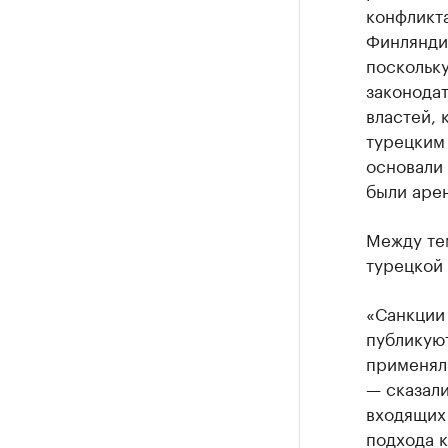
конфликта
Финлянди
поскольк
законода
властей, 
турецким
основали 
были аре
Между те
турецкой 
«Санкции
публикую
применял
— сказали
входящих 
подхода к