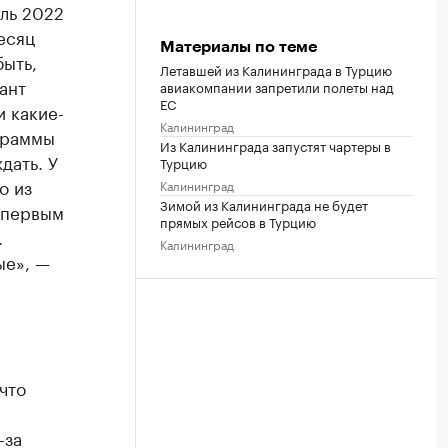
аль 2022
есяц
Материалы по теме
быть,
Летавшей из Калининграда в Турцию
ант
авиакомпании запретили полеты над
ЕС
и какие-
Калининград
граммы
Из Калининграда запустят чартеры в
дать. У
Турцию
о из
Калининград
Зимой из Калининграда не будет
 первым
прямых рейсов в Турцию
.
Калининград
ые», —
что
-за