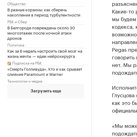
разъяснен
Общество
В разные корзины: как сберечь
Какие-то 
накопления в период турбулентности
мы будем 
РБК и Сбер
кодекса, 
В Белгороде повреждены около 30
многоэтажек после ночной атаки
возможнос
дронов
направлен
Политика
Pegas пре
Как за 6 недель настроить свой мозг на
жизнь мечты — идеи нейрохирурга
говорить 
Подписка на РБК
нет. Мы р
«Смерть Голливуда». Кто и как срывает
подождат
слияние Paramount и Warner
Технологии и медиа
Исполнит
Загрузить еще
Глусцова 
как это б
официальн
«Мы можем
подождать