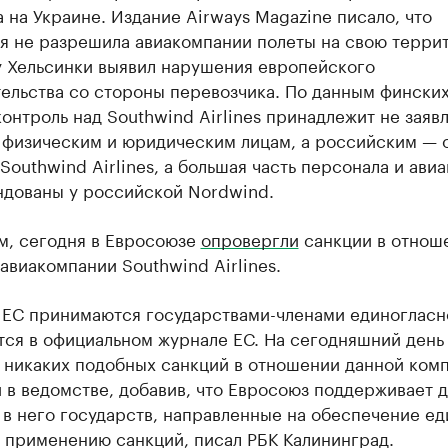
 на Украине. Издание Airways Magazine писало, что
я не разрешила авиакомпании полеты на свою терри
у Хельсинки выявил нарушения европейского
тельства со стороны перевозчика. По данным фински
контроль над Southwind Airlines принадлежит не зая
 физическим и юридическим лицам, а российским — 
Southwind Airlines, а большая часть персонала и ави
ндованы у российской Nordwind.
м, сегодня в Евросоюзе
опровергли
санкции в отнош
авиакомпании Southwind Airlines.
 ЕС принимаются государствами-членами единогласн
тся в официальном журнале ЕС. На сегодняшний день
 никаких подобных санкций в отношении данной комп
 в ведомстве, добавив, что Евросоюз поддерживает 
в него государств, направленные на обеспечение ед
 применению санкций, писал РБК Калининград.