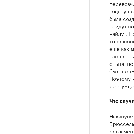
перевозчи
года, у н
была созд
пойдут по
найдут. Н
то решени
еще как м
нас нет н
опыта, по
бьет по т
Поэтому 
рассуждае
Что случ
Накануне 
Брюссель 
регламент