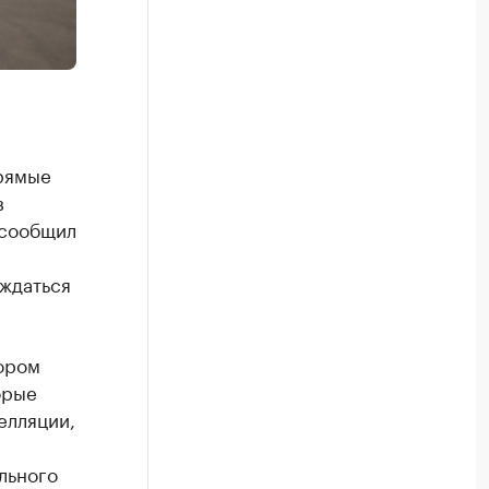
прямые
в
 сообщил
ждаться
ором
орые
елляции,
льного