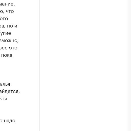
мание.
о, что
ого
а, но и
ругие
зможно,
все это
 пока
алья
айдется,
ься
о надо