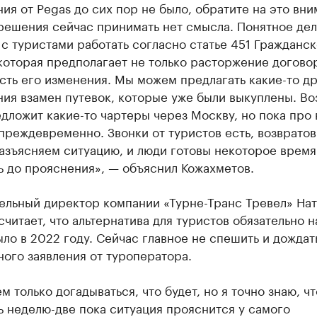
ия от Pegas до сих пор не было, обратите на это вни
решения сейчас принимать нет смысла. Понятное дел
с туристами работать согласно статье 451 Гражданск
которая предполагает не только расторжение договор
ть его изменения. Мы можем предлагать какие-то д
ия взамен путевок, которые уже были выкуплены. Во
дложит какие-то чартеры через Москву, но пока про 
преждевременно. Звонки от туристов есть, возвратов
азъясняем ситуацию, и люди готовы некоторое время
ь до прояснения», — объяснил Кожахметов.
ельный директор компании «Турне-Транс Тревел» Нат
считает, что альтернатива для туристов обязательно н
ыло в 2022 году. Сейчас главное не спешить и дождат
ого заявления от туроператора.
 только догадываться, что будет, но я точно знаю, чт
 неделю-две пока ситуация прояснится у самого