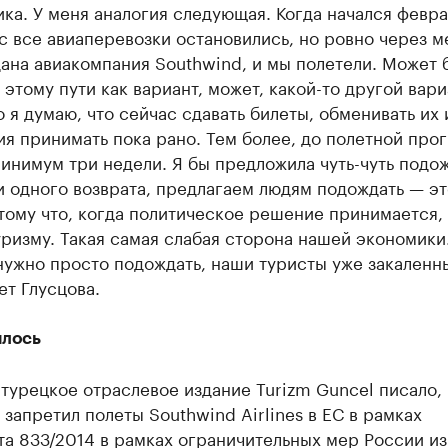
ка. У меня аналогия следующая. Когда начался февр
ас все авиаперевозки остановились, но ровно через м
ана авиакомпания Southwind, и мы полетели. Может 
 этому пути как вариант, может, какой-то другой вари
о я думаю, что сейчас сдавать билеты, обменивать их 
я принимать пока рано. Тем более, до полетной про
инимум три недели. Я бы предложила чуть-чуть подож
и одного возврата, предлагаем людям подождать — эт
тому что, когда политическое решение принимается,
уризму. Такая самая слабая сторона нашей экономики
нужно просто подождать, наши туристы уже закаленн
т Глусцова.
илось
турецкое отраслевое издание Turizm Guncel писало, 
запретил полеты Southwind Airlines в ЕС в рамках
а 833/2014 в рамках ограничительных мер России из