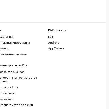
К
РБК Новости
компании
iOS
нтактная информация
Android
дакция
AppGallery
змещение рекламы
угие продукты РБК
лако для бизнеса
рпоративный регистратор
менов
стинг сайтов
г.решения
акомства
йт знакомств podbor.ru