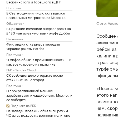
Васютинского и Торецкого в ДНР
Политика
В Сеуте оценили число оставшихся
нелегальных мигрантов из Марокко
Фото: Алек
Общество
В Британии изменили энергопроект на
£430 млн из-за «могилы» эльфа Добби
Сообщени
Экономика
авиакомпа
Финляндия отказалась передать
рейсы из 
Украине ракеты Patriot
Политика
калининг
11 мифов об ИИ в промышленности — и
в разгово
как все устроено на практике
турфирмы
РБК и Yandex Cloud
официальн
СК возбудил дело о теракте после
атаки ВСУ на Белгород
Политика
«Посколь
С прокрастинацией меньше
этого нап
зарабатывают и чаще болеют. Можно ли
ее победить
возможно
Подписка на РБК
чем, скор
На западе Словакии объявили режим
паллиати
ЧС из-за пожара на военном полигоне