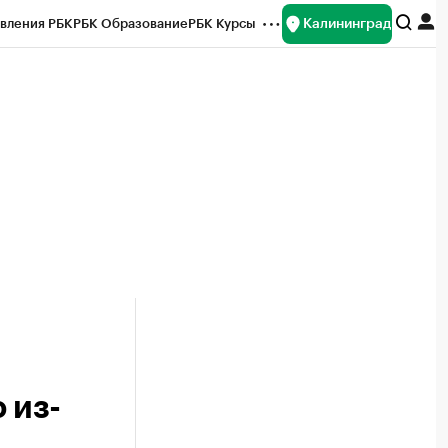
Калининград
вления РБК
РБК Образование
РБК Курсы
рейтинги
Франшизы
Газета
ок наличной валюты
 из-