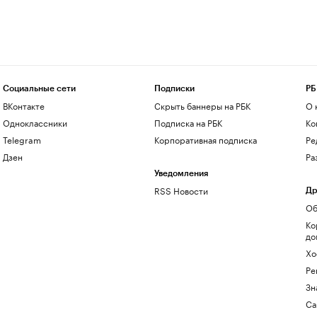
Социальные сети
Подписки
РБ
ВКонтакте
Скрыть баннеры на РБК
О 
Одноклассники
Подписка на РБК
Ко
Telegram
Корпоративная подписка
Ре
Дзен
Ра
Уведомления
RSS Новости
Др
Об
Ко
до
Хо
Ре
Зн
Са