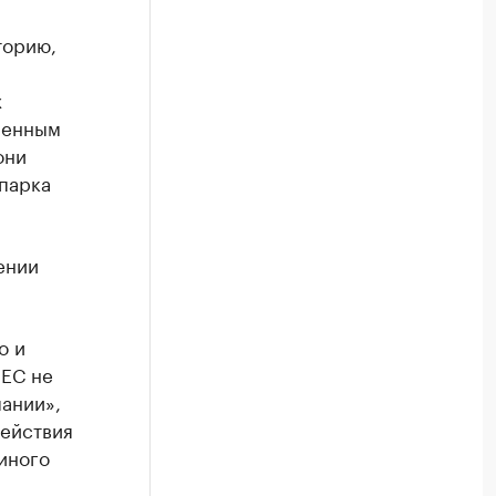
торию,
х
вленным
они
апарка
ении
о и
 ЕС не
ании»,
действия
иного