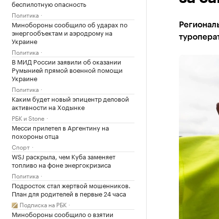
беспилотную опасность
Политика
Минобороны сообщило об ударах по
Регионал
энергообъектам и аэродрому на
туропера
Украине
Политика
В МИД России заявили об оказании
Румынией прямой военной помощи
Украине
Политика
Каким будет новый эпицентр деловой
активности на Ходынке
РБК и Stone
Месси прилетел в Аргентину на
похороны отца
Спорт
WSJ раскрыла, чем Куба заменяет
топливо на фоне энергокризиса
Политика
Подросток стал жертвой мошенников.
План для родителей в первые 24 часа
Подписка на РБК
Минобороны сообщило о взятии