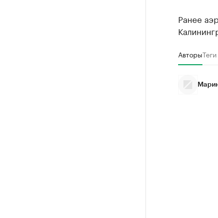
Ранее аэ
Калинингр
Авторы
Теги
Марин