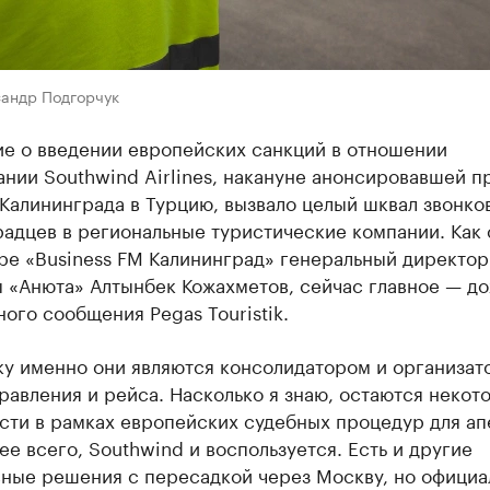
сандр Подгорчук
е о введении европейских санкций в отношении
нии Southwind Airlines, накануне анонсировавшей 
Калининграда в Турцию, вызвало целый шквал звонко
радцев в региональные туристические компании. Как
ре «Business FM Калининград» генеральный директор
 «Анюта» Алтынбек Кожахметов, сейчас главное — до
ого сообщения Pegas Touristik.
ку именно они являются консолидатором и организат
равления и рейса. Насколько я знаю, остаются некот
сти в рамках европейских судебных процедур для ап
ее всего, Southwind и воспользуется. Есть и другие
вные решения с пересадкой через Москву, но официа