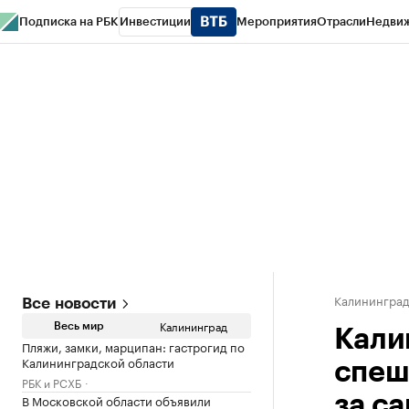
Подписка на РБК
Инвестиции
Мероприятия
Отрасли
Недви
РБК Life
Тренды
Визионеры
Национальные проекты
Город
Стиль
Кр
Спецпроекты СПб
Конференции СПб
Спецпроекты
Проверка конт
Калинингра
Все новости
Калининград
Весь мир
Кали
Пляжи, замки, марципан: гастрогид по
Калининградской области
спеш
РБК и РСХБ
В Московской области объявили
за с