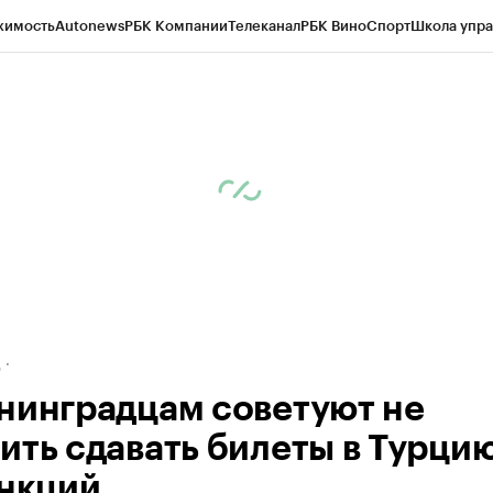
жимость
Autonews
РБК Компании
Телеканал
РБК Вино
Спорт
Школа упра
ипто
РБК Бизнес-среда
Дискуссионный клуб
Исследования
Кредитные 
рагентов
Политика
Экономика
Бизнес
Технологии и медиа
Финансы
Рын
д
нинградцам советуют не
ить сдавать билеты в Турцию
анкций