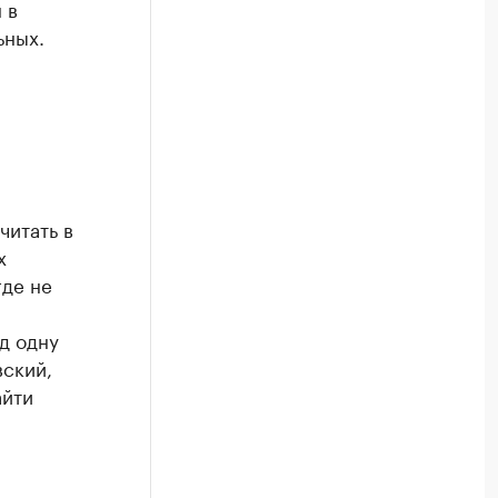
 в
ьных.
читать в
х
где не
д одну
вский,
айти