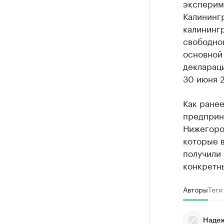
эксперим
Калинингр
калининг
свободно
основной
деклараци
30 июня 2
Как ране
предприн
Нижегоро
которые 
получили
конкретны
Авторы
Теги
Надеж