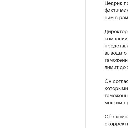
Цедрик по
фактичес
ним в рам
Директор
компании
представи
выводы о 
таможенно
лимит до 
Он соглас
которыми 
таможенн
мелким с
Обе комп
скорректи