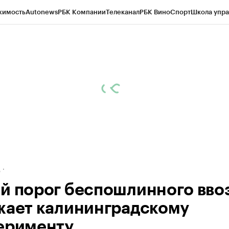
жимость
Autonews
РБК Компании
Телеканал
РБК Вино
Спорт
Школа упра
ипто
РБК Бизнес-среда
Дискуссионный клуб
Исследования
Кредитные 
рагентов
Политика
Экономика
Бизнес
Технологии и медиа
Финансы
Рын
д
й порог беспошлинного вво
жает калининградскому
ерименту