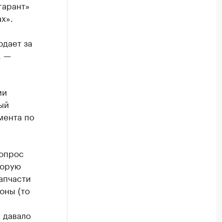
гарант»
х».
одает за
, —
ми
ый
мента по
вопрос
торую
апчасти
оны (то
 давало