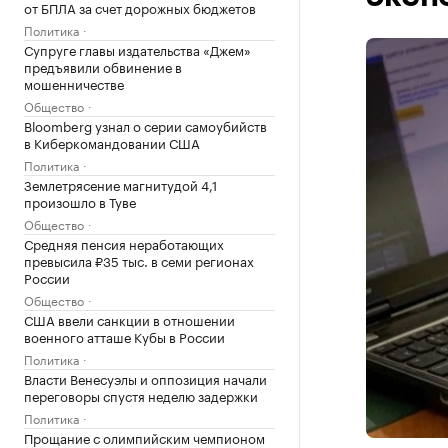
от БПЛА за счет дорожных бюджетов
Политика
Супруге главы издательства «Джем»
предъявили обвинение в
мошенничестве
Общество
Bloomberg узнал о серии самоубийств
в Киберкомандовании США
Политика
Землетрясение магнитудой 4,1
произошло в Туве
Общество
Средняя пенсия неработающих
превысила ₽35 тыс. в семи регионах
России
Общество
США ввели санкции в отношении
военного атташе Кубы в России
Политика
Власти Венесуэлы и оппозиция начали
переговоры спустя неделю задержки
Политика
Прощание с олимпийским чемпионом