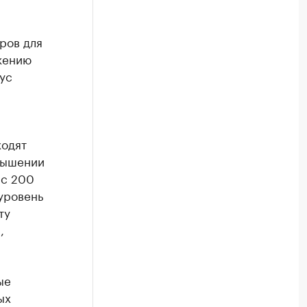
ров для
жению
ус
ходят
овышении
 с 200
 уровень
ту
,
ые
ых