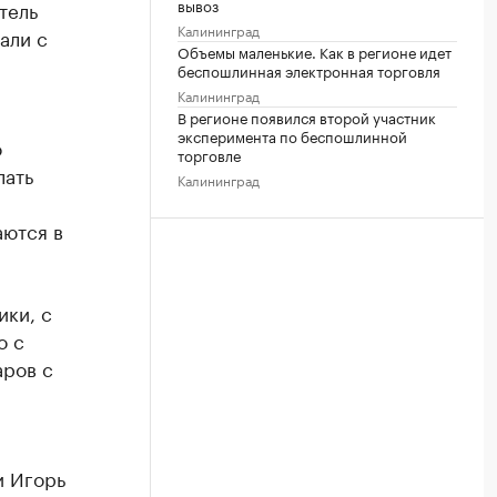
вывоз
тель
Калининград
али с
Объемы маленькие. Как в регионе идет
беспошлинная электронная торговля
Калининград
В регионе появился второй участник
эксперимента по беспошлинной
о
торговле
лать
Калининград
аются в
ики, с
о с
аров с
и Игорь