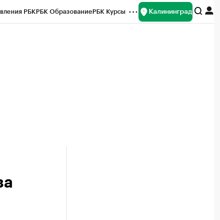
Калининград
вления РБК
РБК Образование
РБК Курсы
рейтинги
Франшизы
Газета
ок наличной валюты
за