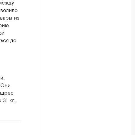
между
зволило
вары из
орию
ой
ься до
й,
 Они
адрес
31 кг.