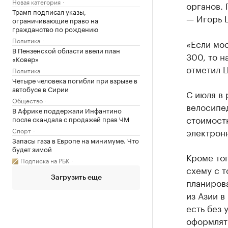
Новая категория
органов. 
Трамп подписал указы,
— Игорь 
ограничивающие право на
гражданство по рождению
Политика
«Если мос
В Пензенской области ввели план
300, то н
«Ковер»
отметил 
Политика
Четыре человека погибли при взрыве в
автобусе в Сирии
С июля в
Общество
велосипед
В Африке поддержали Инфантино
стоимост
после скандала с продажей прав ЧМ
электронн
Спорт
Запасы газа в Европе на минимуме. Что
будет зимой
Кроме тог
Подписка на РБК
схему с т
Загрузить еще
планирова
из Азии в
есть без 
оформлять