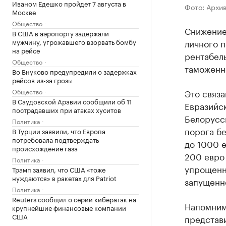
Иваном Едешко пройдет 7 августа в
Фото: Архи
Москве
Общество
Снижение 
В США в аэропорту задержали
личного п
мужчину, угрожавшего взорвать бомбу
на рейсе
рентабель
Общество
таможенн
Во Внуково предупредили о задержках
рейсов из-за грозы
Это связа
Общество
В Саудовской Аравии сообщили об 11
Евразийс
пострадавших при атаках хуситов
Белорусси
Политика
порога бе
В Турции заявили, что Европа
потребовала подтверждать
до 1000 е
происхождение газа
200 евро
Политика
упрощенн
Трамп заявил, что США «тоже
нуждаются» в ракетах для Patriot
запущенн
Политика
Reuters сообщил о серии кибератак на
Напомним
крупнейшие финансовые компании
США
представ