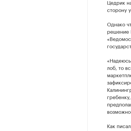
Цедрик на
сторону у
Однако ч
решение 
«Ведомос
государс
«Надеюсь,
лоб, то в
маркетпле
зафиксиро
Калинингр
гребенку,
предполаг
возможно
Как писа