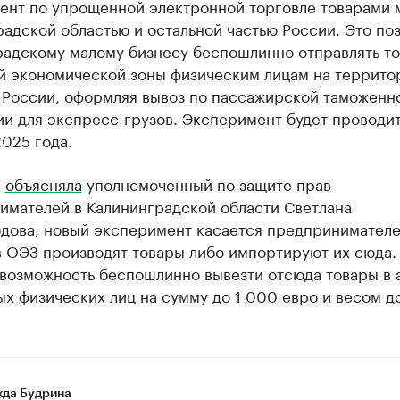
ент по упрощенной электронной торговле товарами 
адской областью и остальной частью России. Это по
радскому малому бизнесу беспошлинно отправлять то
й экономической зоны физическим лицам на террит
 России, оформляя вывоз по пассажирской таможенн
и для экспресс-грузов. Эксперимент будет проводит
025 года.
е
объясняла
уполномоченный по защите прав
имателей в Калининградской области Светлана
дова, новый эксперимент касается предпринимателе
в ОЭЗ производят товары либо импортируют их сюда.
 возможность беспошлинно вывезти отсюда товары в 
х физических лиц на сумму до 1 000 евро и весом до 
да Будрина