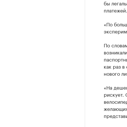
бы легал
платежей
«По больш
экспериме
По слова
возникал
паспортн
как раз в
нового ли
«На дешев
рискует. 
велосипед
желающих
представи