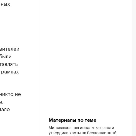
нных
вителей
 были
тавлять
 рамках
никто не
ы,
мало
Материалы по теме
Минсельхоз: региональные власти
утвердили квоты на беспошлинный