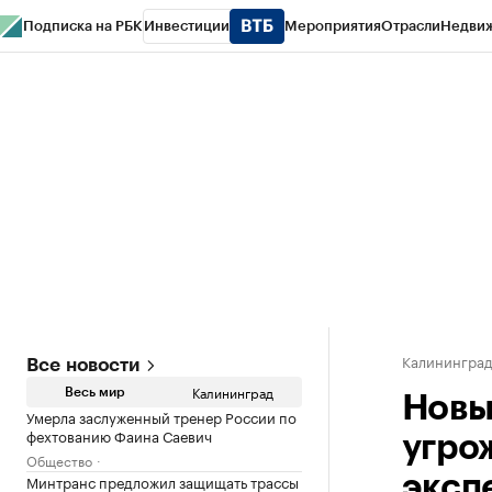
Подписка на РБК
Инвестиции
Мероприятия
Отрасли
Недви
РБК Life
Тренды
Визионеры
Национальные проекты
Город
Стиль
Кр
Спецпроекты СПб
Конференции СПб
Спецпроекты
Проверка конт
Калинингра
Все новости
Калининград
Весь мир
Новы
Умерла заслуженный тренер России по
фехтованию Фаина Саевич
угро
Общество
Минтранс предложил защищать трассы
эксп