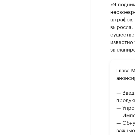
«Я подним
несвоевр
штрафов, 
выросла. 
существе
известно 
запланир
Глава 
анонси
— Введ
продук
— Упро
— Импо
— Обну
важные