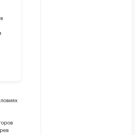
 в
и
словиях
торов
арев