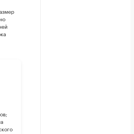
размер
но
ней
ока
ов;
на
ского