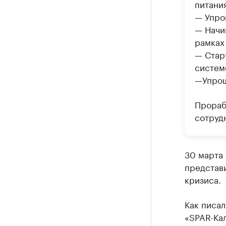
питания 
— Упро
— Начи
рамках
— Стар
систем
—Упрощ
Прораб
сотруд
30 марта
представ
кризиса.
Как писал
«SPAR-Ка