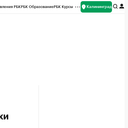
Калининград
вления РБК
РБК Образование
РБК Курсы
рейтинги
Франшизы
Газета
ок наличной валюты
ки