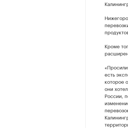
Калинингр
Нижегоро
перевозки
продуктов
Кроме то
расширен
«Просили
есть эксп
которое о
они хотел
России, 
изменени
перевозо
Калинингр
территори