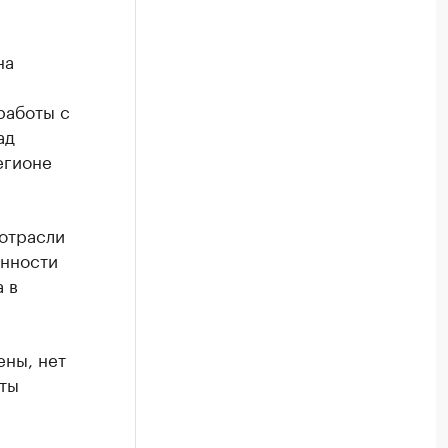
на
работы с
ад
егионе
 отрасли
енности
 в
ены, нет
ты