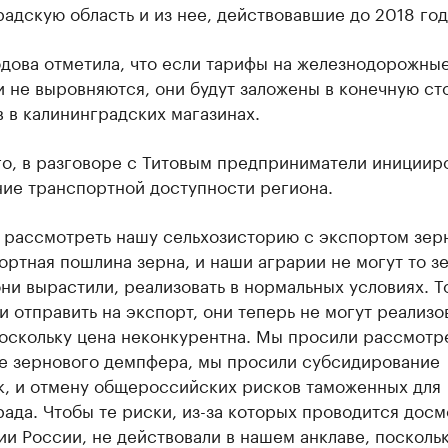
адскую область и из нее, действовавшие до 2018 год
дова отметила, что если тарифы на железнодорожны
 не выровняются, они будут заложены в конечную ст
 в калининградских магазинах.
го, в разговоре с Титовым предприниматели инициир
ие транспортной доступности региона.
 рассмотреть нашу сельхозисторию с экспортом зерн
ортная пошлина зерна, и наши аграрии не могут то з
ни вырастили, реализовать в нормальных условиях. То
и отправить на экспорт, они теперь не могут реализо
поскольку цена неконкурентна. Мы просили рассмотр
е зернового демпфера, мы просили субсидирование
к, и отмену общероссийских рисков таможенных для
ада. Чтобы те риски, из-за которых проводится досм
и России, не действовали в нашем анклаве, поскольк