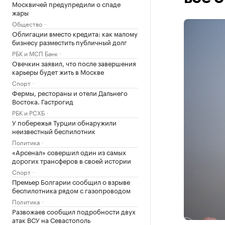
Москвичей предупредили о спаде
жары
Общество
Облигации вместо кредита: как малому
бизнесу разместить публичный долг
РБК и МСП Банк
Овечкин заявил, что после завершения
карьеры будет жить в Москве
Спорт
Фермы, рестораны и отели Дальнего
Востока. Гастрогид
РБК и РСХБ
У побережья Турции обнаружили
неизвестный беспилотник
Политика
«Арсенал» совершил один из самых
дорогих трансферов в своей истории
Спорт
Премьер Болгарии сообщил о взрыве
беспилотника рядом с газопроводом
Политика
Развожаев сообщил подробности двух
атак ВСУ на Севастополь