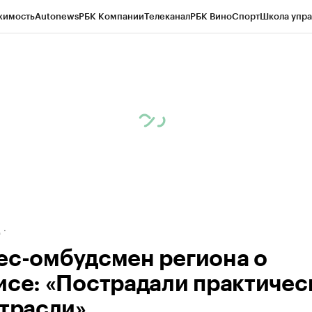
жимость
Autonews
РБК Компании
Телеканал
РБК Вино
Спорт
Школа упра
ипто
РБК Бизнес-среда
Дискуссионный клуб
Исследования
Кредитные 
рагентов
Политика
Экономика
Бизнес
Технологии и медиа
Финансы
Рын
д
ес-омбудсмен региона о
исе: «Пострадали практичес
отрасли»