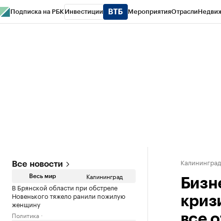
Подписка на РБК
Инвестиции
Мероприятия
Отрасли
Недви
РБК Life
Тренды
Визионеры
Национальные проекты
Город
Стиль
Кр
Спецпроекты СПб
Конференции СПб
Спецпроекты
Проверка конт
Калинингра
Все новости
Калининград
Весь мир
Бизн
В Брянской области при обстреле
Новенького тяжело ранили пожилую
криз
женщину
Политика
все 