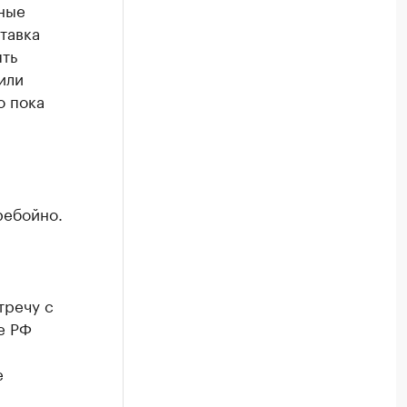
нные
тавка
ять
или
о пока
ребойно.
тречу с
е РФ
е