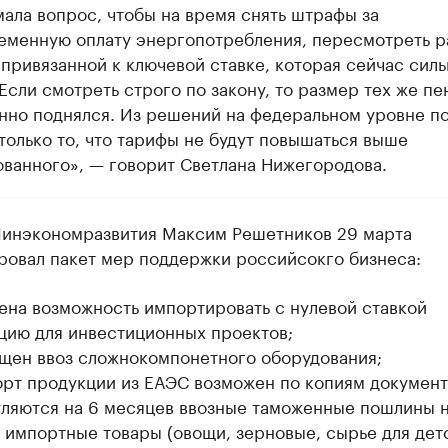
ала вопрос, чтобы на время снять штрафы за
еменную оплату энергопотребления, пересмотреть 
привязанной к ключевой ставке, которая сейчас силь
Если смотреть строго по закону, то размер тех же пе
нно поднялся. Из решений на федеральном уровне п
только то, что тарифы не будут повышаться выше
ованного», — говорит Светлана Нижегородова.
Минэкономразвития Максим Решетников 29 марта
ровал пакет мер поддержки российсокго бизнеса:
ена возможность импортировать с нулевой ставкой
цию для инвестиционных проектов;
щен ввоз сложнокомпонетного оборудования;
рт продукции из ЕАЭС возможен по копиям документ
ляются на 6 месяцев ввозные таможенные пошлины 
 импортные товары (овощи, зерновые, сырье для дет