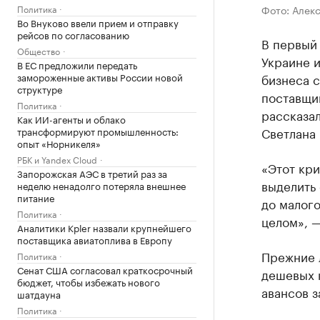
Политика
Фото: Алек
Во Внуково ввели прием и отправку
рейсов по согласованию
В первый
Общество
Украине и
В ЕС предложили передать
замороженные активы России новой
бизнеса с
структуре
поставщи
Политика
рассказа
Как ИИ-агенты и облако
Светлана
трансформируют промышленность:
опыт «Норникеля»
РБК и Yandex Cloud
«Этот кри
Запорожская АЭС в третий раз за
выделить
неделю ненадолго потеряла внешнее
питание
до малого
Политика
целом», 
Аналитики Kpler назвали крупнейшего
поставщика авиатоплива в Европу
Прежние 
Политика
Сенат США согласовал краткосрочный
дешевых 
бюджет, чтобы избежать нового
авансов з
шатдауна
Политика