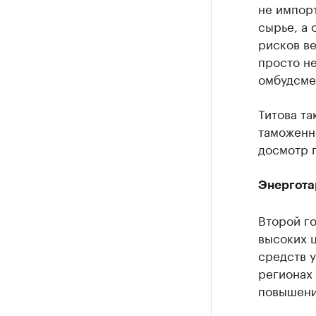
не импорт
сырье, а 
рисков ве
просто н
омбудсме
Титова та
таможенн
досмотр 
Энергота
Второй го
высоких ц
средств у
регионах
повышени