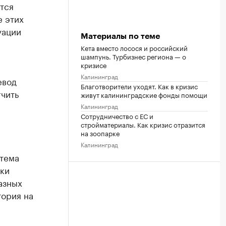
ится
е этих
уации
Материалы по теме
Кета вместо лосося и российский
шампунь. Турбизнес региона — о
кризисе
Калининград
евод
Благотворители уходят. Как в кризис
чить
живут калининградские фонды помощи
Калининград
Сотрудничество с ЕС и
стройматериалы. Как кризис отразится
на зоопарке
Калининград
 тема
тки
азных
тория на