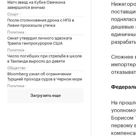
Матч звезд на Кубке Овечкина
Нижегород
завершился вничью
поставщик
Спорт
поднялась
После столкновения дрона с НПЗ в
Ливии произошла утечка
дешевые 
Политика
единичны
Сенат утвердил личного адвоката
разрабат
Трампа генпрокурором США
Политика
Сложнее 
Число погибших при стрельбе в школе
в Таиланде выросло до девяти
импортера
Общество
отказыват
Bloomberg узнал об ограничении
Турцией прохода судов в Черном море
Политика
Федераль
Загрузить еще
На прошл
уполномо
Борисом 
первому 
компенса