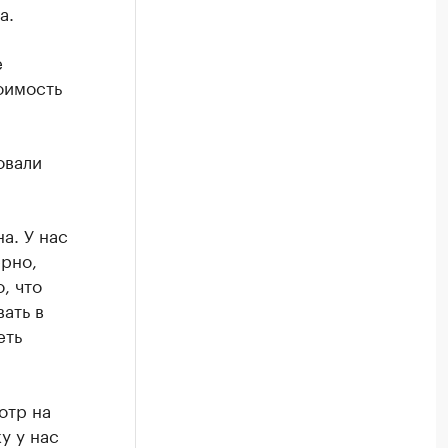
а.
е
оимость
овали
а. У нас
ерно,
, что
вать в
еть
отр на
у у нас