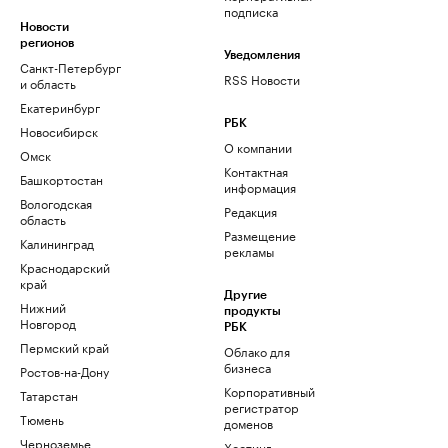
подписка
Новости
регионов
Уведомления
Санкт-Петербург
RSS Новости
и область
Екатеринбург
РБК
Новосибирск
О компании
Омск
Контактная
Башкортостан
информация
Вологодская
Редакция
область
Размещение
Калининград
рекламы
Краснодарский
край
Другие
Нижний
продукты
Новгород
РБК
Пермский край
Облако для
бизнеса
Ростов-на-Дону
Корпоративный
Татарстан
регистратор
Тюмень
доменов
Черноземье
Хостинг