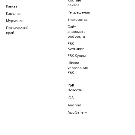
сайтов
Кавказ
Рег.решения
Карелия
Знакомства
Мурманск
Сайт
Приморский
знакомств
край
podbor.ru
РБК
Компании
РБК Курсы
Школа
управления
РБК
РБК
Новости
iOS
Android
AppGallery