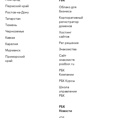
РБК
Пермский край
Облако для
бизнеса
Ростов-на-Дону
Корпоративный
Татарстан
регистратор
Тюмень
доменов
Черноземье
Хостинг
сайтов
Кавказ
Рег.решения
Карелия
Знакомства
Мурманск
Сайт
Приморский
знакомств
край
podbor.ru
РБК
Компании
РБК Курсы
Школа
управления
РБК
РБК
Новости
iOS